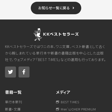
お知らせ一覧に戻る
KKベストセラーズではワニの本、ワニ文庫、ベスト新書として古く
から親しまれている単行本や新書の書籍出版を中心とした出版
社で、ウェブメディア「BEST TiMES」などの運用も行っております。
書籍一覧
メディア
単行本新刊
BEST TiMES
新書・文庫
Men'sJOKER PREMIUM