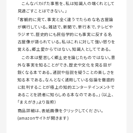
こんなバカげた事態を、私は知識人の端くれとして
見過ごすことはできない。」
「客観的に見て、事実と全く違うでたらめな名古屋論
が横行している。雑誌で、新聞で、単行本で、テレビや
ラジオで、歴史的にも民俗学的にも事実に反する名
古屋像が語られている。私はこれに対して強い怒りを
覚える。郷土愛からではない。知識人としてである。
この本は堅苦しく郷土史を論じたものではない。意
外な事実を知ることができ、歴史や文化を見る目が
鋭くなる本である。通説や俗説を疑うことの楽しさを
知る本である。なんとなく通用している俗論を徹底的
に批判することが極上の知的エンターテインメントで
あることを読者に知らしめる本なのである。」（以上、
「まえがき」より抜粋）
商品詳細は、表紙画像をクリックしてください。
(amazonサイトが開きます)