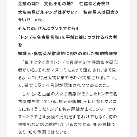
金鯱の謎?! 文化不毛の地?! 性信仰と奇祭?!
大名古屋ビルヂングはダサい?! 名古屋人は田舎ク
サい!? etc.
そんなの、ぜんぶウソですから!!
「トンデモ名古屋言説」を平然と論じつづけるバカ者
を
知識人・呉智英が徹底的に叩きのめした知的格闘技
「事実と全く違うトンデモ言説を流す評論家や研究
者がいる。それがマスコミによって流布され、後で見
るように公的出版物にまでそれが掲載される。こうし
て、事実に反する言説が認知されつつあるのだ。
しかも、名古屋の人たち自身がそうしたトンデモ名
古屋像を信じている。地元の新聞、テレビなどマスコ
ミにもそうしたトンデモ名古屋論が出る。ジャーナリ
ストたちでさえ反論や批判をするわけでもなく、何の
根拠もない話に納得しているのである。知の怠惰で
あり、知の堕落ではないか。