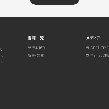
書籍一覧
メディア
単行本新刊
BEST TiME
て
新書・文庫
Men'sJOK
し
行っ