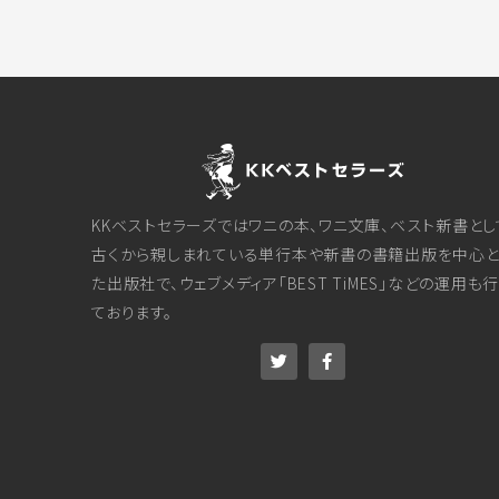
KKベストセラーズではワニの本、ワニ文庫、ベスト新書とし
古くから親しまれている単行本や新書の書籍出版を中心と
た出版社で、ウェブメディア「BEST TiMES」などの運用も
ております。