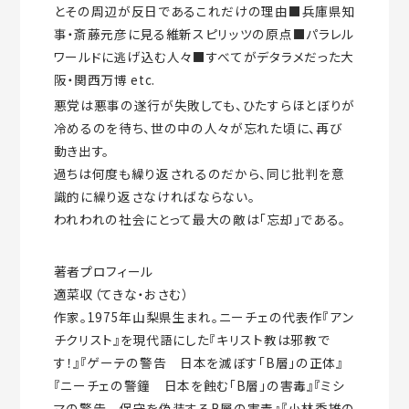
とその周辺が反日であるこれだけの理由■兵庫県知
事・斎藤元彦に見る維新スピリッツの原点■パラレル
ワールドに逃げ込む人々■すべてがデタラメだった大
阪・関西万博 etc.
悪党は悪事の遂行が失敗しても、ひたすらほとぼりが
冷めるのを待ち、世の中の人々が忘れた頃に、再び
動き出す。
過ちは何度も繰り返されるのだから、同じ批判を意
識的に繰り返さなければならない。
われわれの社会にとって最大の敵は「忘却」である。
著者プロフィール
適菜収（てきな・おさむ）
作家。1975年山梨県生まれ。ニーチェの代表作『アン
チクリスト』を現代語にした『キリスト教は邪教で
す！』『ゲーテの警告 日本を滅ぼす「B層」の正体』
『ニーチェの警鐘 日本を蝕む「B層」の害毒』『ミシ
マの警告 保守を偽装するB層の害毒』『小林秀雄の