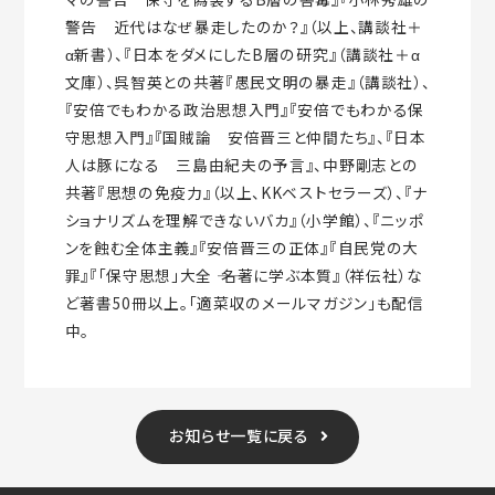
警告 近代はなぜ暴走したのか？』（以上、講談社＋
α新書）、『日本をダメにしたB層の研究』（講談社＋α
文庫）、呉智英との共著『愚民文明の暴走』（講談社）、
『安倍でもわかる政治思想入門』『安倍でもわかる保
守思想入門』『国賊論 安倍晋三と仲間たち』、『日本
人は豚になる 三島由紀夫の予言』、中野剛志との
共著『思想の免疫力』（以上、KKベストセラーズ）、『ナ
ショナリズムを理解できないバカ』（小学館）、『ニッポ
ンを蝕む全体主義』『安倍晋三の正体』『自民党の大
罪』『「保守思想」大全 ―― 名著に学ぶ本質』（祥伝社）な
ど著書50冊以上。「適菜収のメールマガジン」も配信
中。
お知らせ一覧に戻る