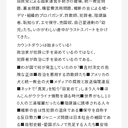
自民党による国家運営手続きの破壊、統一教会問
題、裏金問題、機密費流用問題、維新の会による嘘・
デマ・組織的プロパガンダ、詐欺師、犯罪者、陰謀論
者、恥知らず、エセ保守、売国奴、自己愛過剰の「幼
児」たち。いかがわしい連中がラストスパートをかけ
てきた。
カウントダウンは始まっている!
政治家が犯罪に手を染めているのではなく、
犯罪者が政治に手を染めているのである。
■わが国で何が発生していたのか?■吉村洋文の危
険な正体■政治を悪用する詐欺師たち■アメリカの
犬と統一教会の犬■メディアの腐敗と放送倫理違反
■ネットで「真実」を知り「目覚めて」しまう人々■ほ
んこんがウクライナ情勢を語る時代■世界がもし１０
０人の三浦瑠麗だったら■陰謀論に誘導される人々
■維新の会は性犯罪の温床である■保守を自称す
る反日勢力■ジャニーズ問題は日本社会の縮図であ
る■自慰史観・愛国ポルノで充足する人たち■安倍