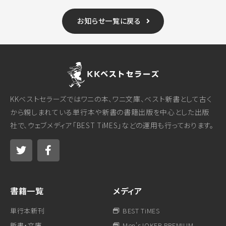
お知らせ一覧に戻る
KKベストセラーズではワニの本、ワニ文庫、ベスト新書として古く
から親しまれている単行本や新書の書籍出版を中心とした出版
社で、ウェブメディア「BEST TiMES」などの運用も行っております。
書籍一覧
メディア
単行本新刊
BEST TiMES
新書・文庫
Men'sJOKER PREMIUM