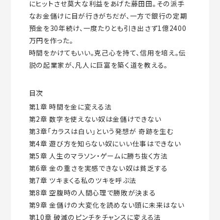
にヒットさせ莫大な利益をあげた藤田田。その派手
なお金儲けに目が行きがちだが、一方で銀行の定期
預金を30年続け、一度たりとも引き出さず1億2400
万円を作った。
時間をかけてもいい。克己心を持て、信用を培え。伝
説の起業家が、凡人に巨富を築く道を教える。
目次
第1章 時間を金に変える法
第2章 数字を使えない奴は金儲けできない
第3章「カラスは白い」という発想が 奇跡を生む
第4章 遊び方を知らない奴にいい仕事はできない
第5章 人生のマラソン・ゲームに勝ち抜く方法
第6章 金の重さを実感できない奴は貧乏する
第7章 ツキまくる私のツキを呼ぶ法
第8章 空腹時の人間心理で勝敗が決まる
第9章 金儲けの大変化を読めない頭に未来はない
第10章 破滅のピンチをチャンスに変える法