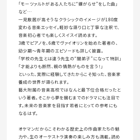
「モーツァルトがある人たちに“嫌がらせ”をした曲」
など…
一見敷居が高そうなクラシックのイメージが180度
変わる音楽エッセイ。軽妙な語り口と丁寧な注釈で、
音楽初心者でも楽しくスイスイ読めます。
3歳でピアノを、6歳でヴァイオリンを始めた著者の、
幼少期～青年期のエピソードも詳しく披露。
「学校の先生とは違う先生の“闇弟子”になって特訓」
「才能よりも断然、親の情熱がものを言う！」
といった、実際に経験してきたからこそ知った、音楽家
養成の世界が語られます。
藝大附属の音楽高校ではなんと最下位合格だったと
いう著者。そこから夢を摑むまでのドラマにも注目で
す。未来の音楽家を目指す若者にとっての参考にも
なるはず。
オケマンだからこそわかる歴史上の作曲家たちの魅
力や、生のオーケストラ演奏の楽しみ方も満載。読め