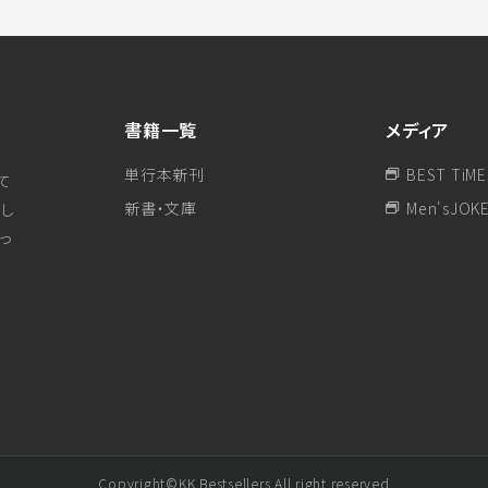
書籍一覧
メディア
単行本新刊
BEST TiME
て
新書・文庫
Men'sJOK
し
行っ
Copyright©KK Bestsellers All right reserved