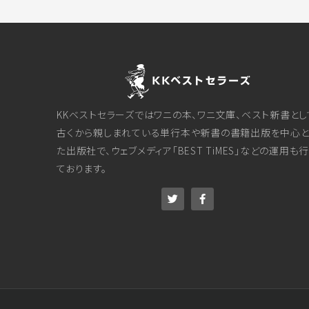
KKベストセラーズではワニの本、ワニ文庫、ベスト新書とし
古くから親しまれている単行本や新書の書籍出版を中心と
た出版社で、ウェブメディア「BEST TiMES」などの運用も
ております。