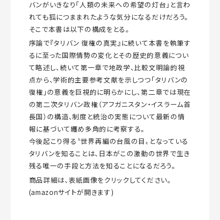
バンがいきなり「人類の未来への希望の灯台」と言わ
れても狐につままれたような気分になるだけだろう。
そこで本書は以下の構成をとる。
序論で『タリバン 復権の真実』に続いて本書を執筆す
るに至った国際情勢の変化とその歴史的意義につい
て略述し、続いて第一章で地政学、比較文明論的視
点から、学術的主要参考文献を示しつつ「タリバンの
復権」の意義を巨視的に明らかにし、第二章では現在
の第二次タリバン政権（アフガニスタン・イスラーム首
長国）の構造、制度と統治の実態について最新の情
報に基づいて纏め多角的に考察する。
今後起こり得る〝世界再編の台風の目〟となっている
タリバンを知ることは、日本がこの激動の世界で生き
残る唯一の手段と方法を知ることになるだろう。
商品詳細は、表紙画像をクリックしてください。
(amazonサイトが開きます)