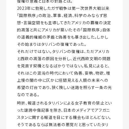
復権の意義と日本の針路とは。
2023年に勃発したガザ戦争は第一次世界大戦以来
「国際秩序」の政治、軍事、経済、科学のみならず思
想・言論空間をも主導してきたアメリカの覇権の決定
的凋落と共にアメリカが築いたその「国際秩序」自体
の道義的権威の矛盾と偽善をも暴き出した。しかし
その始まりはタリバンの復権であった。
それだけではない。タリバンの復権は、ただアメリカ
と西欧の凋落の原因を分析し、近代西欧文明の問題
を見直す契機となるばかりではない。私見によると、
それはこの混沌の時代において偽善、妄執、物欲、増
上慢の闇の中に仄かに垣間見える人類の未来への
希望の灯台であり、狭く険しい迷路を照らす一条の光
なのである。
時折、報道されるタリバンによる女子教育の禁止とい
った誹謗中傷記事を除き、日本のメディアでアフガニ
スタンに関する報道を目にする機会もほとんどない。
そうであるならば無法者の悪党だと思っていたタリ