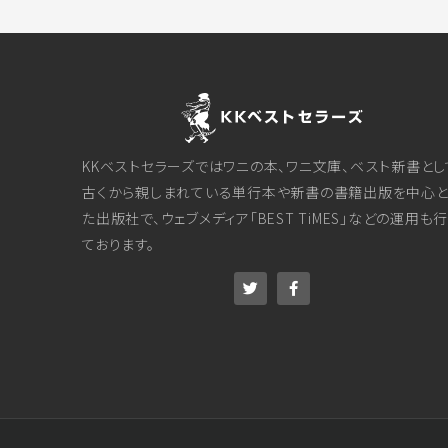
KKベストセラーズではワニの本、ワニ文庫、ベスト新書とし
古くから親しまれている単行本や新書の書籍出版を中心と
た出版社で、ウェブメディア「BEST TiMES」などの運用も
ております。