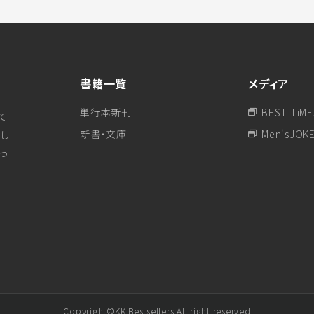
書籍一覧
メディア
単行本新刊
BEST TiME
て
新書・文庫
Men'sJOK
し
行っ
Copyright©KK Bestsellers All right reserved