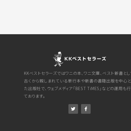
KKベストセラーズではワニの本、ワニ文庫、ベスト新書とし
古くから親しまれている単行本や新書の書籍出版を中心と
た出版社で、ウェブメディア「BEST TiMES」などの運用も
ております。