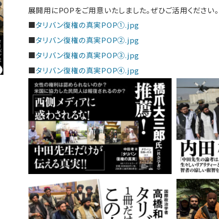
展開用にPOPをご用意いたしました。ぜひご活用ください。
■
タリバン復権の真実POP①.jpg
■
タリバン復権の真実POP②.jpg
■
タリバン復権の真実POP③.jpg
■
タリバン復権の真実POP④.jpg