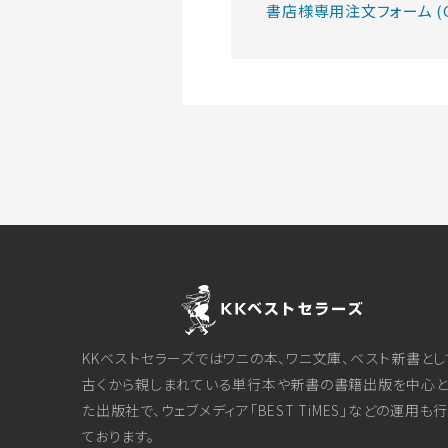
書店様専用注文フォーム (G
KKベストセラーズではワニの本、ワニ文庫、ベスト新書とし
古くから親しまれている単行本や新書の書籍出版を中心と
た出版社で、ウェブメディア「BEST TiMES」などの運用も
ております。