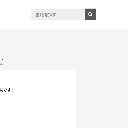
』
来です！