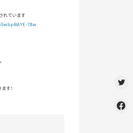
信されています
t55wbpBAYE-78w
。
きます！