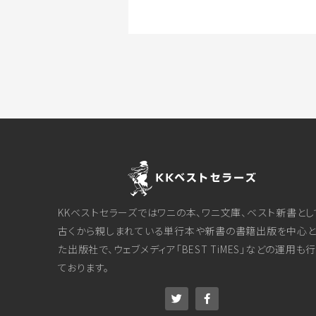
KKベストセラーズではワニの本、ワニ文庫、ベスト新書とし
古くから親しまれている単行本や新書の書籍出版を中心と
た出版社で、ウェブメディア「BEST TiMES」などの運用も
ております。