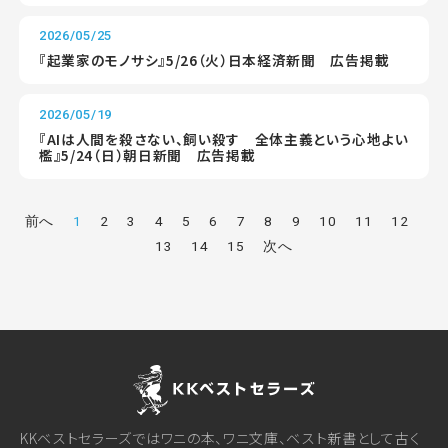
2026/05/25
『起業家のモノサシ』5/26（火）日本経済新聞 広告掲載
2026/05/19
『AIは人間を殺さない、飼い殺す 全体主義という心地よい
檻』5/24（日）朝日新聞 広告掲載
前へ
1
2
3
4
5
6
7
8
9
10
11
12
13
14
15
次へ
KKベストセラーズではワニの本、ワニ文庫、ベスト新書として古く