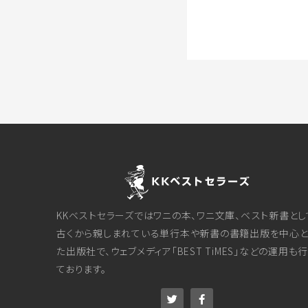
KKベストセラーズではワニの本、ワニ文庫、ベスト新書とし
古くから親しまれている単行本や新書の書籍出版を中心と
た出版社で、ウェブメディア「BEST TiMES」などの運用も
ております。