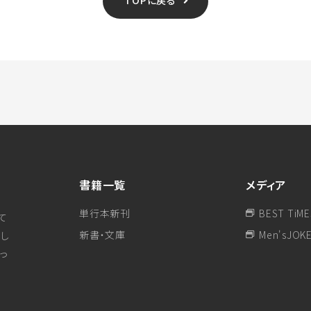
TOPに戻る
書籍一覧
メディア
単行本新刊
BEST TiME
て
新書・文庫
Men'sJOK
し
行っ