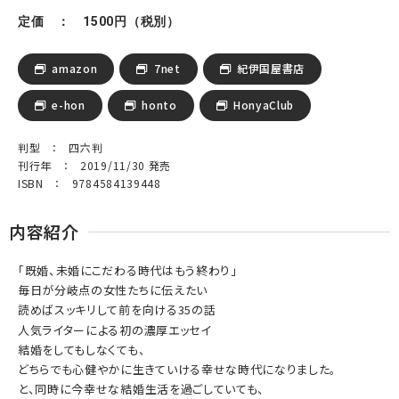
定価 ： 1500円（税別）
amazon
7net
紀伊国屋書店
e-hon
honto
HonyaClub
判型 ： 四六判
刊行年 ： 2019/11/30 発売
ISBN ： 9784584139448
内容紹介
「既婚、未婚にこだわる時代はもう終わり」
毎日が分岐点の女性たちに伝えたい
読めばスッキリして前を向ける35の話
人気ライターによる初の濃厚エッセイ
結婚をしてもしなくても、
どちらでも心健やかに生きていける幸せな時代になりました。
と、同時に今幸せな結婚生活を過ごしていても、