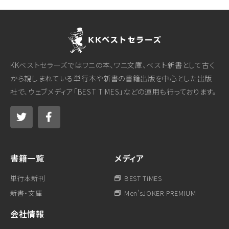
KKベストセラーズではワニの本、ワニ文庫、ベスト新書として古く
から親しまれている単行本や新書の書籍出版を中心とした出版
社で、ウェブメディア「BEST TiMES」などの運用も行っております。
書籍一覧
メディア
単行本新刊
BEST TiMES
新書・文庫
Men'sJOKER PREMIUM
会社情報