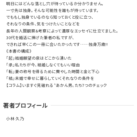
明日にはどんな落とし穴が待っているか分かりません。
一寸先は独身。そんな可能性を誰もが持っています。
でももし独身でいるのなら知っておくと役に立つ、
それなりの条件、気をつけたいことなどを
長年の人間観察&考察によって濃厚なエッセイに仕立てました。
30代を婚活に捧げた筆者の私ですが、
できれば早くこの一冊に会いたかったです……独身万歳!!
《本書の構成》
「起」結婚願望の泉はどこから湧いた
「承」私たちが今、結婚しなくてもいい理由
「転」妻の称号を得るために費やした時間と金と下心
「結」未婚で幸せに暮らしていくそれなりの条件を
【コラム】いますぐ見破れる〝あかん男〟たち7つのチェック
著者プロフィール
小林 久乃