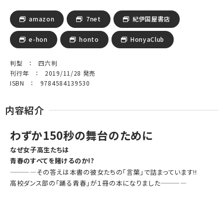
amazon
7net
紀伊国屋書店
e-hon
honto
HonyaClub
判型 ： 四六判
刊行年 ： 2019/11/28 発売
ISBN ： 9784584139530
内容紹介
わずか150秒の舞台のために
なぜ女子高生たちは
青春のすべてを賭けるのか!?
————その答えは本書の彼女たちの「言葉」で詰まっています!!
高校ダンス部の「踊る青春」が１冊の本になりました————