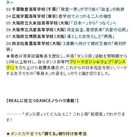
ター
03
千葉敬愛高等学校（千葉）
「敬愛一家」が守り抜く「自主」の軌跡
04
広尾学園高等学校（東京）
進学校でぶつかる二人の個性
05
大阪府立久米田高等学校（大阪）
「日本一」から「つなぐ」へ
06
大阪市立汎愛高等学校（大阪）
完全自主、喜怒哀楽「汎愛の伝統」
07
大阪府立堺西高等学校（大阪）
凜とした女性らしさ「堺西」
08
同志社香里高等学校（大阪）
３連覇へ向けて絶対王者の「絶対評
価」
★著者は音楽誌編集長を歴任し、中高「ダンス部」活動を黎明期から
10年以上取材し、自らダンス部専門
フリーマガジン＆ウェブ『ダンス
ク！』
を立ち上げた
石原久佳
氏が、これからの日本社会を担い、リード
する女子たちの「等身大」の姿をしっかりと描き切りました。
【REALに役立つDANCEノウハウ満載！】
————「ダンス部」ってどんなとこ？ これ１冊「肌感覚」でわかりま
す！
★
ダンス力不足でも
「勝てる」振り付け思考法