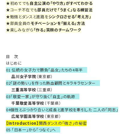
★
初めてでも
自主公演の「やり方」がすべてわかる
★
コーチ不在でも
部員だけで「うまく」なる練習法
★
勉強とダンスと進路を
シンクロさせる「考え方」
★
部員全員の
モチベーションを「揃える」方法
★
楽しみながら
「作る」笑顔のチームワーク
目 次
はじめに
01 伝統の女子力で勝負「品女」たちの4年半
品川女子学院
（東京都）
02「謎の勢い」を作った熱血顧問とキラキラセンター
三重高等学校
（三重県）
03「敬愛一家」が守り抜く「自主」の軌跡
千葉敬愛高等学校
（千葉県）
04個性とぶつかり合いと成長と進学校を牽引した 二人の「同志」
広尾学園高等学校
（東京都）
【Introduction】
関西ダンスの「強さ」の秘密
05 「日本一」から「つなぐ」へ