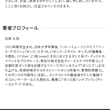
さまには、大変ご迷惑をおかけしてしまい、誠に申し訳ございません。
ここに深くお詫びし、訂正させていただきます。
著者プロフィール
石原 久佳
1972年東京生まれ。日本大学卒業後、リットーミュージックにて『ベー
ス・マガジン』『ダンス・スタイル』『ダンス・スタイル・キッズ』の編集長
を歴任。J☆Dee`Z（現Jewel）をはじめとするダンス系アーティストや
イベントをプロデゥース。現在は株式会社ディーエスケイの代表として
全国中高ダンス部を応援するフリーマガジン＆ウェブ『ダンスク！』を立
ち上げる。音楽的視点からのストリートダンス評論や、教育的意義とし
てのダンスの可能性に注目し、コンテストでの審査員やテレビ番組で
のコメンテーターなども務める。著書に『ダンス部ハンドブック』（ディ
ーエスケイ）がある。