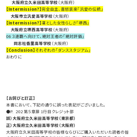
大阪府立久米田高等学校
（大阪府）
【Intermission?】
完全自主、喜怒哀楽「汎愛の伝統」
大阪市立汎愛高等学校
（大阪府）
【Intermission?】
凜とした女性らしさ「堺西」
大阪府立堺西高等学校
（大阪府）
06 ３連覇へ向けて、絶対王者の「絶対評価」
同志社香里高等学校
（大阪府）
【Conclusion】
それぞれの「ダンススタジアム」
おわりに
【お詫びと訂正】
本書において、下記の通りに誤った表記がございました。
●P. 202 第５章扉 1行目クレジット部
誤）大阪府立久米田高等学校（東京都）
正）大阪府立久米田高等学校（大阪府）
大阪府立久米田高等学校の皆様ならびにご購入いただいた読者の皆