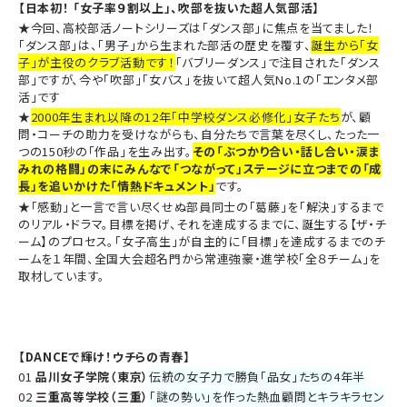
【日本初！ 「女子率９割以上」、吹部を抜いた超人気部活】
★今回、高校部活ノートシリーズは「ダンス部」に焦点を当てました！
「ダンス部」は、「男子」から生まれた部活の歴史を覆す、
誕生から「女
子」が主役のクラブ活動です！
「バブリーダンス」で注目された「ダンス
部」ですが、今や「吹部」「女バス」を抜いて超人気No.1の「エンタメ部
活」です
★
2000年生まれ以降の12年「中学校ダンス必修化」女子たち
が、顧
問・コーチの助力を受けながらも、自分たちで言葉を尽くし、たった一
つの150秒の「作品」を生み出す。
その「ぶつかり合い・話し合い・涙ま
みれの格闘」の末にみんなで「つながって」ステージに立つまでの「成
長」を追いかけた「情熱ドキュメント」
です。
★「感動」と一言で言い尽くせぬ部員同士の「葛藤」を「解決」するまで
のリアル・ドラマ。目標を掲げ、それを達成するまでに、誕生する【ザ・チ
ーム】のプロセス。「女子高生」が自主的に「目標」を達成するまでのチ
ームを１年間、全国大会超名門から常連強豪・進学校「全８チーム」を
取材しています。
【DANCEで輝け！ウチらの青春】
01
品川女子学院（東京）
伝統の女子力で勝負「品女」たちの4年半
02
三重高等学校（三重）
「謎の勢い」を作った熱血顧問とキラキラセン