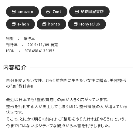
amazon
7net
紀伊国屋書店
e-hon
honto
HonyaClub
判型 ： 単行本
刊行年 ： 2019/11/09 発売
ISBN ： 9784584139356
内容紹介
自分を変えたい女性、明るく前向きに生きたい女性に贈る、美容整形
の“真"教科書!!
最近は日本でも「整形賛成!」の声が大きく広がっています。
整形を批判する人が炎上してしまうほど、整形擁護の人が増えている
状況です。
そこで、とにかく明るく前向きに「整形をやりたければやろう!」という、
今までにはないポジティブな観点から本書を刊行しました。