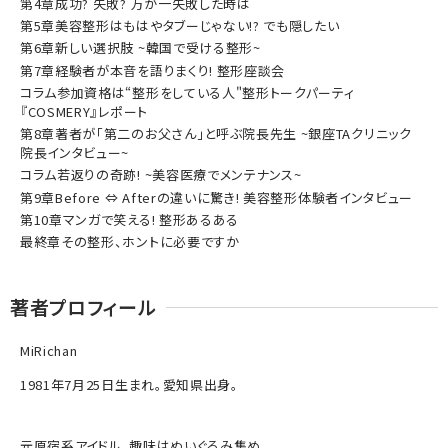
第4章成功? 失敗? 万が一失敗した時は
第5章美容整形はもはやタブーじゃない!? でも隠したい
第6章新しい選択肢 ~韓国で受ける整形~
第7章経験者が本音を語りまくり! 整形座談会
コラム参加資格は“整形をしている人"整形トークパーティ
『COSMERY』レポート
第8章著者が「第二のお父さん」と呼ぶ院長先生 ~銀座TAクリニック
院長インタビュー~
コラム若返りの奇跡! ~美容医療でメンテナンス~
第9章Before ⇔ Afterの違いに驚き! 美容整形体験者インタビュー
第10章マンガで笑える! 整形あるある
最終章その整形、ホントに必要ですか
著者プロフィール
MiRichan
1981年7月25日生まれ。愛知県出身。
元原宿系アイドル。趣味はぬいぐるみ集め。