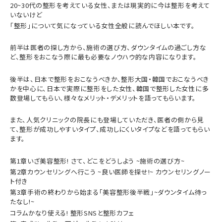
20~30代の整形を考えている女性、または現実的に今は整形を考えて
いないけど
「整形」について気になっている女性全般に読んでほしい本です。
前半は医者の探し方から、施術の選び方、ダウンタイムの過ごし方な
ど、整形をおこなう際に最も必要なノウハウ的な内容になります。
後半は、日本で整形をおこなうべきか、整形大国・韓国でおこなうべき
かを中心に、日本で実際に整形をした女性、韓国で整形した女性に多
数登場してもらい、様々なメリット・デメリットを語ってもらいます。
また、人気クリニックの院長にも登場していただき、医者の側から見
て、整形が成功しやすいタイプ、成功しにくいタイプなどを語ってもらい
ます。
第1章いざ美容整形! さて、どこをどうしよう ~施術の選び方~
第2章カウンセリングへ行こう ~良い医師を探せ!~ カウンセリングノー
ト付き
第3章手術の終わりから始まる「美容整形後半戦」~ダウンタイム待っ
たなし!~
コラムかなり使える! 整形SNSと整形カフェ