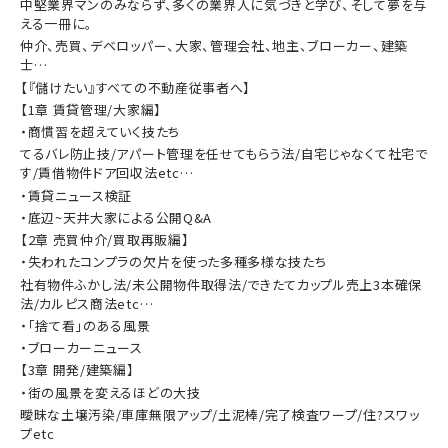
中堅業界マンのみならず、多くの業界人に気づきと学び、そして夢を与
える一冊に。
仲介、売買、デベロッパー、大家、管理会社、地主、ブローカー、建築
士…
【『儲けたい』すべての不動産従事者へ】
【1章 賃貸管理/大家編】
・商慣習を超えていく技たち
てるバレ防止技/アパート管理を任せてもらう法/自宅じゃなくて社宅で
す/賃借物件ドア回収法etc…
・賃貸ニュース検証
・底辺~天井大家による公開Q&A
【2章 売買仲介/買取再販編】
・失われたコンプラの欠片を使った多種多様な技たち
社有物件ふかし法/未公開物件取得法/できたてカップル売上3本確保
法/カルピス商法etc…
・「捨て看」のある風景
・ブローカーニュース
【3章 開発/建築編】
・街の風景を変えるほどの大技
曖昧な土壌汚染/車庫無限アップ/土泥棒/完了検査ワープ/住?スワッ
プetc