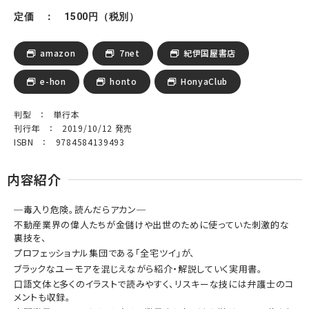
定価 ： 1500円（税別）
amazon
7net
紀伊国屋書店
e-hon
honto
HonyaClub
判型 ： 単行本
刊行年 ： 2019/10/12 発売
ISBN ： 9784584139493
内容紹介
─毒入り危険。読んだらアカン─
不動産業界の偉人たちが金儲けや出世のために使っていた刺激的な
裏技を、
プロフェッショナル集団である「全宅ツイ」が、
ブラックなユーモアを混じえながら紹介・解説していく実用書。
口語文体と多くのイラストで読みやすく、リスキーな技には弁護士のコ
メントも収録。