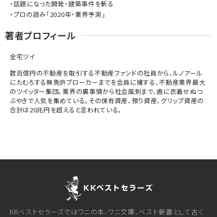
・話題になった開発・建築事件を斬る
・プロの読み「2020年・業界予測」
著者プロフィール
全宅ツイ
数百億円の不動産を取引する不動産ファンドの社員から、ルノアール
にたむろする無免許ブローカーまでを会員に擁する、不動産業界最大
のツイッター集団。業界の裏事情から社会風刺まで、歯に衣着せぬつ
ぶやきで人気を集めている。その保有資産、預り資産、グリップ資産の
合計は20兆円を超えると言われている。
KKベストセラーズではワニの本、ワニ文庫、ベスト新書として古く