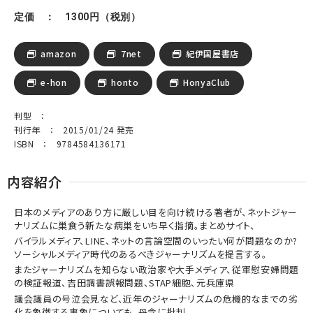
定価 ： 1300円（税別）
amazon
7net
紀伊国屋書店
e-hon
honto
HonyaClub
判型 ：
刊行年 ： 2015/01/24 発売
ISBN ： 9784584136171
内容紹介
日本のメディアのあり方に厳しい目を向け続ける著者が、ネットジャー
ナリズムに巣食う新たな病巣をいち早く指摘。まとめサイト、
バイラルメディア、LINE、ネットの言論空間のいったい何が問題なのか?
ソーシャルメディア時代のあるべきジャーナリズムを提言する。
またジャーナリズムを知らない政治家や大手メディア、従軍慰安婦問題
の検証報道、吉田調書誤報問題、STAP細胞、元兵庫県
議会議員の号泣会見など、近年のジャーナリズムの危機的なまでの劣
化を象徴する事象についても、丹念に批判。