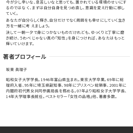
今が少し辛いな、息苦しいなと思っても、置かれている環境のせいにす
るのではな く、まずは自分自身を見つめ直し、意識を変え行動に移し
ていく。
あなたが自分らしく輝き、自分だけでなく周囲をも幸せにしていく生き
方を一緒に考 えましょう。
決して一朝一夕で身につかないものだけれども、ゆっくりと丁寧に磨
き続け、うわべ じゃない真の「知性」を身につければ、あなたはもっと
輝いていけます。
著者プロフィール
坂東 眞理子
昭和女子大学学長。1946年富山県生まれ。東京大学卒業。69年に総
理府入省、95年に埼玉県副知事、98年にブリスベン総領事、2001年に
内閣府初代男女共同参画局長を務める。07年より昭和女子大学学長、
14年大学理事長就任。ベストセラー『女性の品格』他、著書多数。