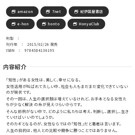
amazon
7net
紀伊国屋書店
e-hon
honto
HonyaClub
判型 ：
刊行年 ： 2015/02/26 発売
ISBN ： 9784584136195
内容紹介
「知性」がある女性は、美しく、幸せになる。
女性活用が叫ばれて久しい中、社会も人もまだまだ変化できていない
のが現状です。
その一因は、人生の選択肢は増えているけれど、お手本となる女性た
ちが少なく解決 の糸が見えづらいからです。
そんな前例がない中で、どのように私たちは考え、判断し、選択し、生き
ていけばい いのでしょうか。
そのカギとなるのが、女性ならではの「知性」だと著者は言います。
人生の目的は、他人との比較や競争に勝つことではありません。