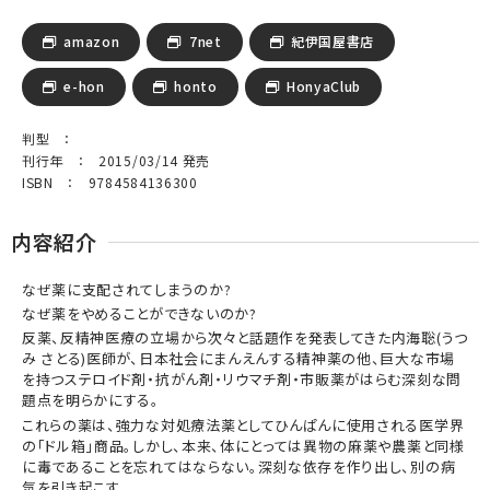
amazon
7net
紀伊国屋書店
e-hon
honto
HonyaClub
判型 ：
刊行年 ： 2015/03/14 発売
ISBN ： 9784584136300
内容紹介
なぜ薬に支配されてしまうのか?
なぜ薬をやめることができないのか?
反薬、反精神医療の立場から次々と話題作を発表してきた内海聡(うつ
み さとる)医師が、日本社会にまんえんする精神薬の他、巨大な市場
を持つステロイド剤・抗がん剤・リウマチ剤・市販薬がはらむ深刻な問
題点を明らかにする。
これらの薬は、強力な対処療法薬としてひんぱんに使用される医学界
の「ドル箱」商品。しかし、本来、体にとっては異物の麻薬や農薬と同様
に毒であることを忘れてはならない。深刻な依存を作り出し、別の病
気を引き起こす。