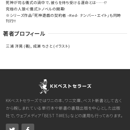
死神が司る儀式の渦中で、彼らを待ち受ける運命とは……!?
究極の人狼≪儀式≫ノベルの開幕!
※シリーズ作品「死神遊戯の契約者 –Red- ナンバー・エイト」も同時
刊行!!
著者プロフィール
三浦 洋晃 (著), 成瀬 ちさと (イラスト)
KKベストセラーズではワニの本、ワニ文庫、ベスト新書として古く
から親しまれている単行本や新書の書籍出版を中心とした出版
社で、ウェブメディア「BEST TiMES」などの運用も行っております。