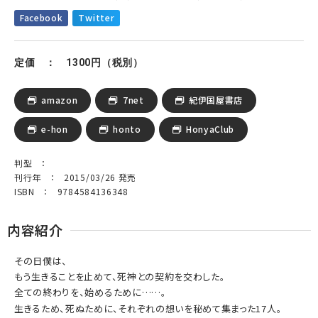
Facebook
Twitter
定価 ： 1300円（税別）
amazon
7net
紀伊国屋書店
e-hon
honto
HonyaClub
判型 ：
刊行年 ： 2015/03/26 発売
ISBN ： 9784584136348
内容紹介
その日僕は、
もう生きることを止めて、死神との契約を交わした。
全ての終わりを、始めるために……。
生きるため、死ぬために、それぞれの想いを秘めて集まった17人。