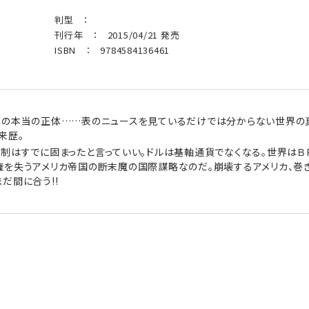
判型 ：
刊行年 ： 2015/04/21 発売
ISBN ： 9784584136461
Ｓの本当の正体……表のニュースを見ているだけでは分からない世界の真
来歴。
体制はすでに固まったと言っていい。ドルは基軸通貨でなくなる。世界は
権を失うアメリカ帝国の断末魔の国際謀略なのだ。崩壊するアメリカ、巻き
だ間に合う!!