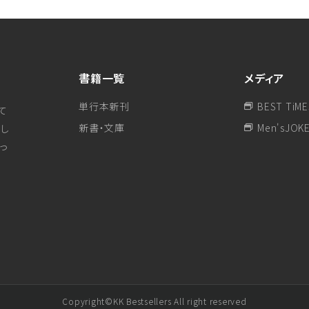
書籍一覧
メディア
単行本新刊
BEST TiME
て
新書・文庫
Men'sJOK
し
行っ
Copyright©KK Bestsellers All right reserved