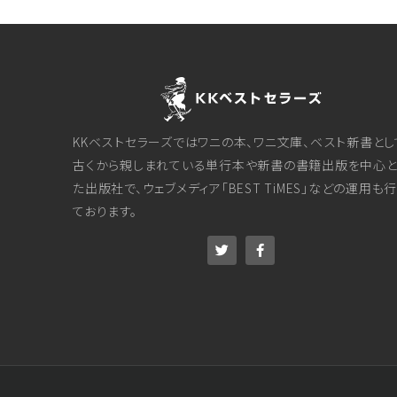
KKベストセラーズではワニの本、ワニ文庫、ベスト新書とし
古くから親しまれている単行本や新書の書籍出版を中心と
た出版社で、ウェブメディア「BEST TiMES」などの運用も
ております。