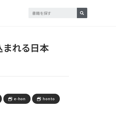
込まれる日本
e-hon
honto