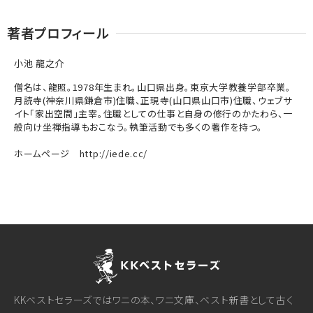
著者プロフィール
小池 龍之介
僧名は、龍照。1978年生まれ。山口県出身。東京大学教養学部卒業。
月読寺(神奈川県鎌倉市)住職、正現寺(山口県山口市)住職、ウェブサ
イト「家出空間」主宰。住職としての仕事と自身の修行のかたわら、一
般向け坐禅指導もおこなう。執筆活動でも多くの著作を持つ。
ホームページ http://iede.cc/
KKベストセラーズではワニの本、ワニ文庫、ベスト新書として古く