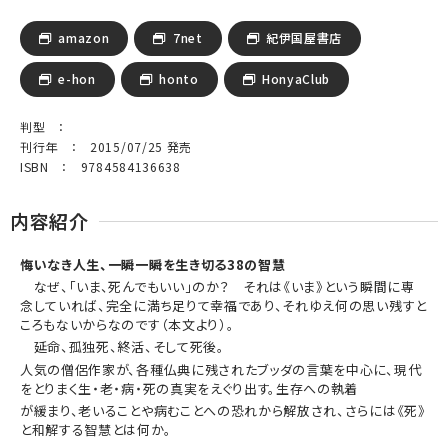
amazon
7net
紀伊国屋書店
e-hon
honto
HonyaClub
判型 ：
刊行年 ： 2015/07/25 発売
ISBN ： 9784584136638
内容紹介
悔いなき人生、一瞬一瞬を生き切る38の智慧
なぜ、「いま、死んでもいい」のか？ それは《いま》という瞬間に専
念していれば、完全に満ち足りて幸福であり、それゆえ何の思い残すと
ころもないからなのです（本文より）。
延命、孤独死、終活、そして死後。
人気の僧侶作家が、各種仏典に残されたブッダの言葉を中心に、現代
をとりまく生・老・病・死の真実をえぐり出す。生存への執着
が緩まり、老いることや病むことへの恐れから解放され、さらには《死》
と和解する智慧とは何か。