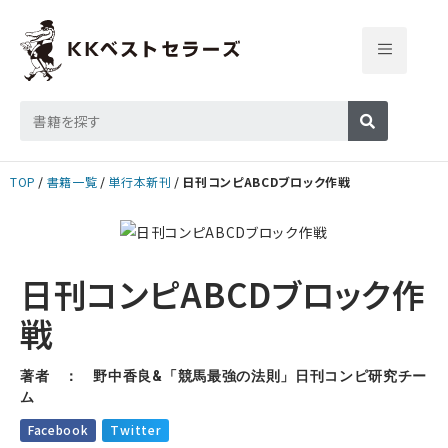
TOP
書籍一覧
単行本新刊
日刊コンピABCDブロック作戦
日刊コンピABCDブロック作
戦
著者 ： 野中香良&「競馬最強の法則」日刊コンピ研究チー
ム
Facebook
Twitter