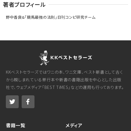
著者プロフィール
野中香良&「競馬最強の法則」日刊コンピ研究チーム
KKベストセラーズではワニの本、ワニ文庫、ベスト新書として古く
から親しまれている単行本や新書の書籍出版を中心とした出版
社で、ウェブメディア「BEST TiMES」などの運用も行っております。
書籍一覧
メディア