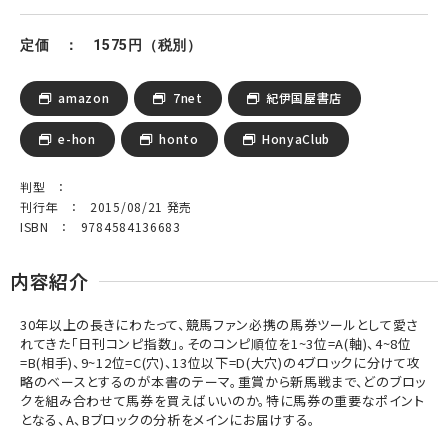
定価 ： 1575円（税別）
amazon
7net
紀伊国屋書店
e-hon
honto
HonyaClub
判型 ：
刊行年 ： 2015/08/21 発売
ISBN ： 9784584136683
内容紹介
30年以上の長きにわたって、競馬ファン必携の馬券ツールとして愛さ
れてきた「日刊コンピ指数」。そのコンピ順位を1~3位=A(軸)、4~8位
=B(相手)、9~12位=C(穴)、13位以下=D(大穴)の4ブロックに分けて攻
略のベースとするのが本書のテーマ。重賞から新馬戦まで、どのブロッ
クを組み合わせて馬券を買えばいいのか。特に馬券の重要なポイント
となる、A、Bブロックの分析をメインにお届けする。