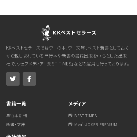
KKベストセラーズではワニの本、ワニ文庫、ベスト新書として古く
から親しまれている単行本や新書の書籍出版を中心とした出版
社で、ウェブメディア「BEST TiMES」などの運用も行っております。
書籍一覧
メディア
単行本新刊
BEST TiMES
新書・文庫
Men'sJOKER PREMIUM
会社情報