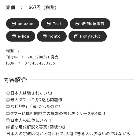
定価 ： 667円（税別）
amazon
7net
紀伊国屋書店
e-hon
honto
HonyaClub
判型 ：
刊行年 ： 2015/08/21 発売
ISBN ： 9784584393765
内容紹介
◎日本人は騙されていた!
◎最大タブーに切り込む問題作!
◎なぜ「神」=「鬼」だったのか?
◎タブーに挑む関裕二の異端の古代史シリーズ第4弾! !
◎日本人の正体に迫る! !
詳細な用語解説と写真・図版つき
日本人の宗教は何かと問われて、即答できる人は少ないのではなかろ