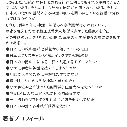
うか?また、伝統的な信仰とされる神道に対してもそれを説明できる人
間は稀である。そんな中、今改めて神話が見直されつつある。それは
日本人の信仰の基礎となる神話の意味を問い直している行動の現わ
れではなかろうか。
しかし、我々の知る神話には恐るべき改竄が行なわれていた。
歴史を捏造したのは藤原氏繁栄の基礎をきずいた藤原不比等。
その神話のカラクリを暴いた時に、真実の歴史が我々の前に姿を現す
のである…。
●日本史の教科書が七世紀から始まっている理由
●日本はクリスチャンが1%、イラクですら3%の謎
●日本の神話の中にある世界と共通するモチーフとは?
●なぜ史学者は神話を捨ててしまったのか
●神話は天皇のために書かれたのではない
●鏡で映したかのような神武と崇神の存在
●なぜ宇佐神宮がまったく無関係な住吉大神を祀ったのか
●恐ろしく巨大な出雲大社は何を物語るのか
●一寸法師もヤマトタケルも童子が鬼を退治していた!
●日本の神話と多神教が世界を救う! ?
著者プロフィール