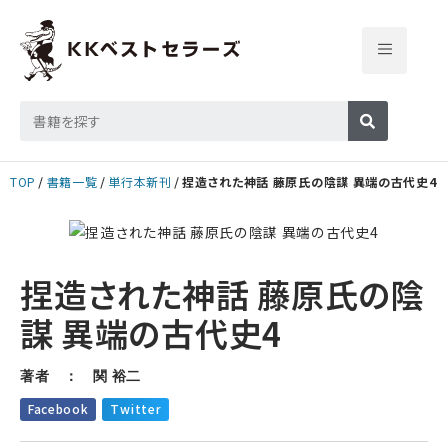
TOP
書籍一覧
単行本新刊
捏造された神話 藤原氏の陰謀 異端の古代史4
捏造された神話 藤原氏の陰
謀 異端の古代史4
著者 ： 関 裕二
Facebook
Twitter