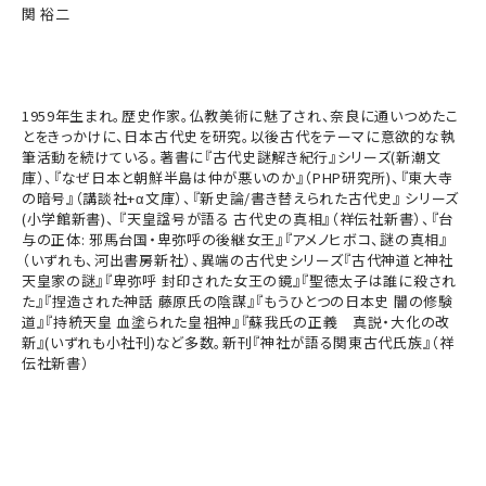
関 裕二
1959年生まれ。歴史作家。仏教美術に魅了され、奈良に通いつめたこ
とをきっかけに、日本古代史を研究。以後古代をテーマに意欲的な執
筆活動を続けている。著書に『古代史謎解き紀行』シリーズ(新潮文
庫）、『なぜ日本と朝鮮半島は仲が悪いのか』（PHP研究所)、『東大寺
の暗号』（講談社+α文庫）、『新史論/書き替えられた古代史』 シリーズ
(小学館新書)、 『天皇諡号が語る 古代史の真相』（祥伝社新書）、『台
与の正体: 邪馬台国・卑弥呼の後継女王』『アメノヒボコ、謎の真相』
（いずれも、河出書房新社）、異端の古代史シリーズ『古代神道と神社
天皇家の謎』『卑弥呼 封印された女王の鏡』『聖徳太子は誰に殺され
た』『捏造された神話 藤原氏の陰謀』『もうひとつの日本史 闇の修験
道』『持統天皇 血塗られた皇祖神』『蘇我氏の正義 真説・大化の改
新』(いずれも小社刊)など多数。新刊『神社が語る関東古代氏族』（祥
伝社新書）