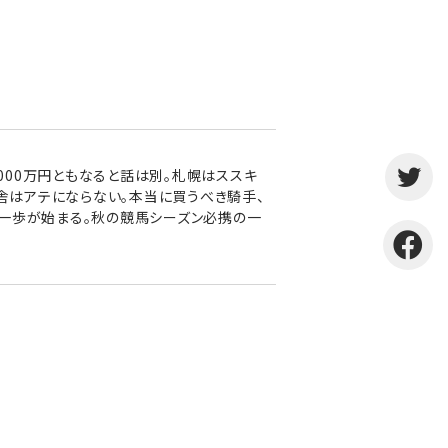
000万円ともなると話は別。札幌はススキ
厩舎はアテにならない。本当に買うべき騎手、
への一歩が始まる。秋の競馬シーズン必携の一