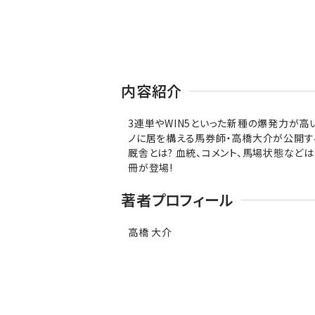
内容紹介
3連単やWIN5といった新種の爆発力が高
ノに居を構える馬券師・高橋大介が公開する
厩舎とは? 血統、コメント、馬場状態など
冊が登場!
著者プロフィール
高橋 大介