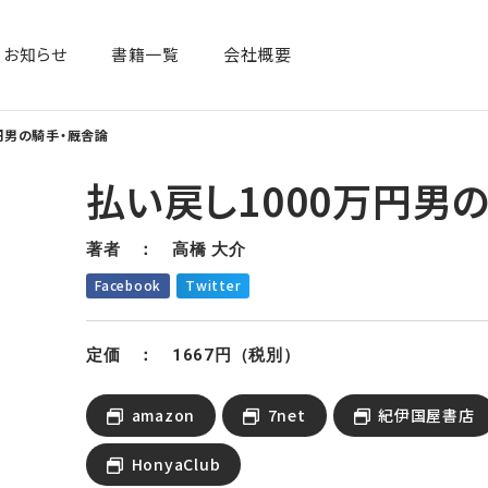
お知らせ
書籍一覧​
会社概要
円男の騎手・厩舎論
払い戻し1000万円男
著者 ： 高橋 大介
Facebook
Twitter
定価 ： 1667円（税別）
amazon
7net
紀伊国屋書店
HonyaClub