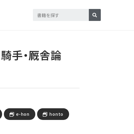
の騎手・厩舎論
e-hon
honto