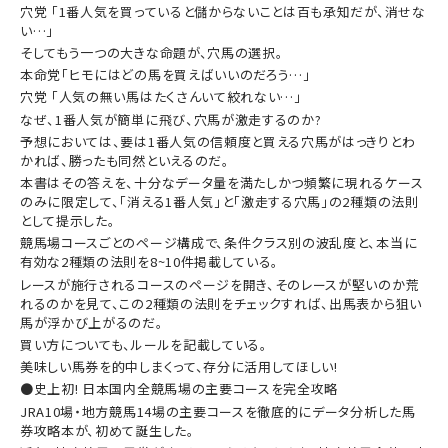
穴党 「1番人気を買っていると儲からないことは百も承知だが、消せな
い…」
そしてもう一つの大きな命題が、穴馬の選択。
本命党「ヒモにはどの馬を買えばいいのだろう…」
穴党 「人気の無い馬はたくさんいて絞れない…」
なぜ、1番人気が簡単に飛び、穴馬が激走するのか?
予想においては、要は1番人気の信頼度と買える穴馬がはっきりとわ
かれば、勝ったも同然といえるのだ。
本書はその答えを、十分なデータ量を満たしかつ頻繁に現れるケース
のみに限定して、「消える1番人気」と「激走する穴馬」の2種類の法則
として提示した。
競馬場コースごとのページ構成で、条件クラス別の波乱度と、本当に
有効な2種類の法則を8~10件掲載している。
レースが施行されるコースのページを開き、そのレースが堅いのか荒
れるのかを見て、この2種類の法則をチェックすれば、出馬表から狙い
馬が浮かび上がるのだ。
買い方についても、ルールを記載している。
美味しい馬券を的中しまくって、存分に活用してほしい!
●史上初! 日本国内全競馬場の主要コースを完全攻略
JRA10場・地方競馬14場の主要コースを徹底的にデータ分析した馬
券攻略本が、初めて誕生した。