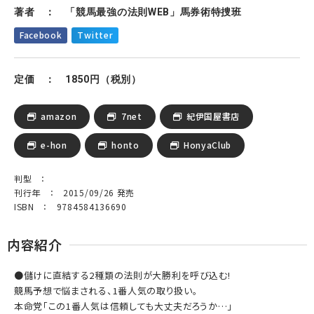
著者 ： 「競馬最強の法則WEB」馬券術特捜班
Facebook
Twitter
定価 ： 1850円（税別）
amazon
7net
紀伊国屋書店
e-hon
honto
HonyaClub
判型 ：
刊行年 ： 2015/09/26 発売
ISBN ： 9784584136690
内容紹介
●儲けに直結する2種類の法則が大勝利を呼び込む!
競馬予想で悩まされる、1番人気の取り扱い。
本命党「この1番人気は信頼しても大丈夫だろうか…」