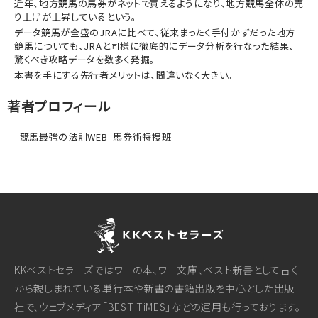
近年、地方競馬の馬券がネットで買えるようになり、地方競馬全体の売
り上げが上昇しているという。
データ競馬が全盛のJRAに比べて、従来まったく手付かずだった地方
競馬についても、JRAと同様に徹底的にデータ分析を行なった結果、
驚くべき攻略データを数多く発掘。
本書を手にする先行者メリットは、間違いなく大きい。
著者プロフィール
「競馬最強の法則WEB」馬券術特捜班
KKベストセラーズではワニの本、ワニ文庫、ベスト新書として古く
から親しまれている単行本や新書の書籍出版を中心とした出版
社で、ウェブメディア「BEST TiMES」などの運用も行っております。