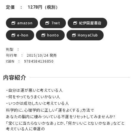
定価 ： 1278円（税別）
amazon
7net
紀伊国屋書店
e-hon
honto
HonyaClub
判型 ：
刊行年 ： 2015/10/24 発売
ISBN ： 9784584136850
内容紹介
・自分は運が悪いと考えている人
・何をやってもうまくいかない人
・いつかは成功したいと考えている人
科学的に、心理学的に正しい「運をよくする」方法で
あなたの脳内に棲みついている不運をリセットしてみませんか?
「宝くじに当たらないかなあ」とか、「何かいいことないかなあ」などと
考えている人に幸運の