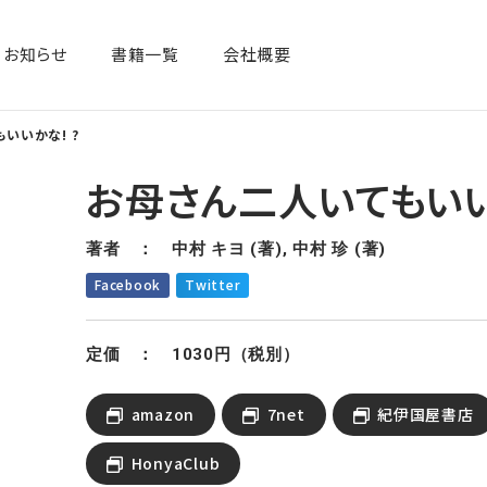
お知らせ
書籍一覧​
会社概要
いいかな! ?
お母さん二人いてもいい
著者 ： 中村 キヨ (著), 中村 珍 (著)
Facebook
Twitter
定価 ： 1030円（税別）
amazon
7net
紀伊国屋書店
HonyaClub