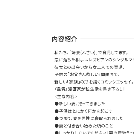
内容紹介
私たち、「婦妻(ふさい)」で育児してます。
恋に落ちた相手はレズビアンのシングルマ
彼女との出会いから女二人での育児、
子供の「お父さん欲しい」問題まで、
新しい「家族」の形を描くコミックエッセイ。
『羣青』漫画家が私生活を書き下ろし!
<主な内容>
●新しい妻、拾ってきました
●子供はとにかく何かを起こす
●つまり、妻を男性に寝取られました
●妻と付き合い始めた頃のこと
●しっかりしないでください! 妻の産後う