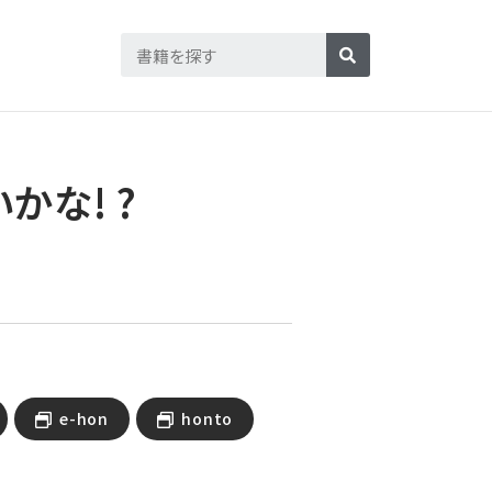
かな! ?
e-hon
honto