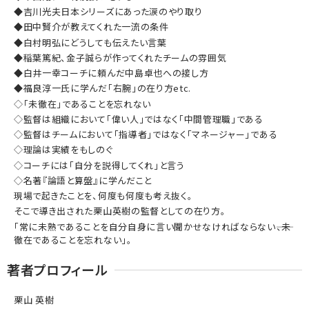
◆吉川光夫日本シリーズにあった涙のやり取り
◆田中賢介が教えてくれた一流の条件
◆白村明弘にどうしても伝えたい言葉
◆稲葉篤紀、金子誠らが作ってくれたチームの雰囲気
◆白井一幸コーチに頼んだ中島卓也への接し方
◆福良淳一氏に学んだ「右腕」の在り方etc.
◇「未徹在」であることを忘れない
◇監督は組織において「偉い人」ではなく「中間管理職」である
◇監督はチームにおいて「指導者」ではなく「マネージャー」である
◇理論は実績をもしのぐ
◇コーチには「自分を説得してくれ」と言う
◇名著『論語と算盤』に学んだこと
現場で起きたことを、何度も何度も考え抜く。
そこで導き出された栗山英樹の監督としての在り方。
「常に未熟であることを自分自身に言い聞かせなければならない――、未
徹在であることを忘れない」。
著者プロフィール
栗山 英樹