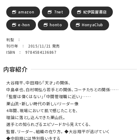
amazon
7net
紀伊国屋書店
e-hon
honto
HonyaClub
判型 ：
刊行年 ： 2015/11/21 発売
ISBN ： 9784584136867
内容紹介
大谷翔平、中田翔ら「天才」の関係、
中島卓也、白村明弘ら若手との関係、コーチたちとの関係……
「監督は偉くはない」「中間管理職に近い」……
栗山流・新しい時代の新しいリーダー像
4年間、現場において肌で感じたことを、
理論に落とし込んできた栗山氏。
選手との知られざるエピソードから見えてくる、
監督、リーダー、組織の在り方。 ◆大谷翔平が逃げていく
◆中田翔には特別扱いをする