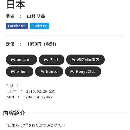
日本
著者 ： 山村 明義
Facebook
Twitter
定価 ： 1050円（税別）
amazon
7net
紀伊国屋書店
e-hon
honto
HonyaClub
判型 ：
刊行年 ： 2016/02/26 発売
ISBN ： 9784584137062
内容紹介
“日本らしさ"を取り戻す時がきた! !