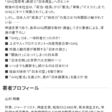
「GHQ型思考」脱却と「日本再生」へのヒント
戦後の日本社会は、「政治・経済」から「憲法」「軍事」「マスコミ」まで、
GHQにすべて改悪されてしまった。
しかし、日本人の“高潔さ"と“技術力"の高さは70年間受け継がれて
いる! ……
神道史家であり、長年GHQ問題を取材・調査してきた筆者による、渾
身の書下ろし!
■ 「GHQ」とは、一体何者だったのか?
■ ユダヤ人+プロテスタント+共産党連合軍=GHQ
■ 外国人観光客が絶賛する「日本の良さ」
■ 「間抜け」になってしまった日本語
■ 「日本文明」は世界六大文明の一つ
■ いつまでも謝罪をし続けるのは日本だけ
■ 独自の技術で「日本の空」を取り戻せ
■ 「GHQ憲法」を選ぶか、真の「日本国憲法」を選ぶか 他
著者プロフィール
山村 明義
作家、ジャーナリスト、神道史家。昭和35(1960)年、熊本県生まれ。早
稲田大学卒業後、金融情報誌など出版社勤務を経て平成2年に独立。