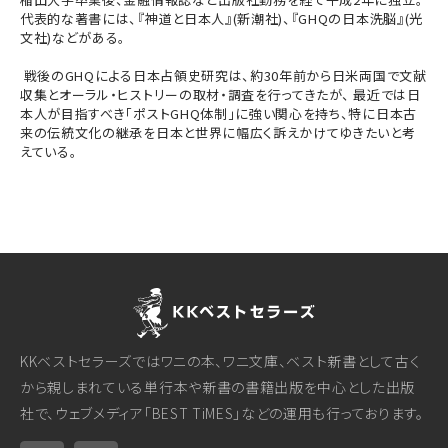
代表的な著書には、『神道と日本人』(新潮社)、『GHQの日本洗脳』(光
文社)などがある。
戦後のGHQによる日本占領史研究は、約30年前から日米両国で文献
収集とオーラル・ヒストリーの取材・調査を行ってきたが、 最近では日
本人が目指すべき「ポストGHQ体制」に強い関心を持ち、特に日本古
来の伝統文化の継承を日本と世界に幅広く訴えかけてゆきたいと考
えている。
KKベストセラーズではワニの本、ワニ文庫、ベスト新書として古く
から親しまれている単行本や新書の書籍出版を中心とした出版
社で、ウェブメディア「BEST TiMES」などの運用も行っております。