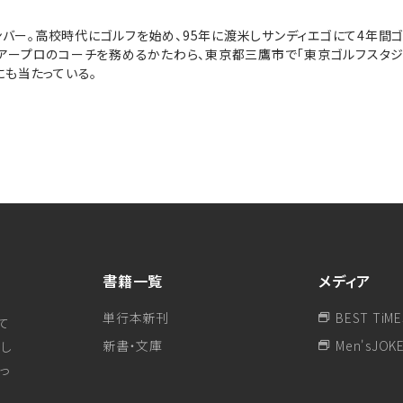
メンバー。高校時代にゴルフを始め、95年に渡米しサンディエゴにて4年間
アープロのコーチを務めるかたわら、東京都三鷹市で「東京ゴルフスタジ
にも当たっている。
書籍一覧
メディア
単行本新刊
BEST TiME
て
新書・文庫
Men'sJOK
し
行っ