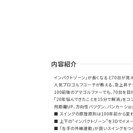
内容紹介
インパクトゾーン」が長くなると70台が見え
人気プロゴルフコーチが教える、急上昇テク
100前後のアマゴルファーでも、70台を目
「20年悩んできたことを15分で解消」を
飛距離UP、方向性バツグン、バンカーショ
■ スイングの原理原則は100年前から変
■ 上下の“インパクトゾーン"を3Dでイメ
■ 「左手の外線運動」が良いスイングをつ