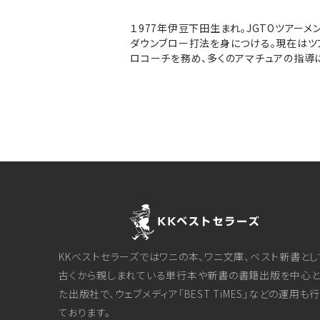
１977年伊豆下田生まれ。JGTOツアー
ダウンブロー打法を身につける。現在はツ
ロコーチを務め、多くのアマチュアの指導
KKベストセラーズではワニの本、ワニ文庫、ベスト新書とし
古くから親しまれている単行本や新書の書籍出版を中心と
た出版社で、ウェブメディア「BEST TiMES」などの運用も
ております。