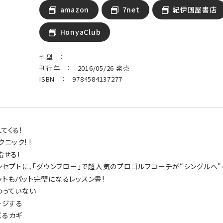
amazon
7net
紀伊国屋書店
HonyaClub
判型 ：
刊行年 ： 2016/05/26 発売
ISBN ： 9784584137277
てくる!
ニック! !
指せる!
コンセプトに、「ダウンブロー」で超人気のプロゴルフコーチが“シングルへ"
ットもパット完璧になるレッスン書!
わっていない
ージする
くるカギ