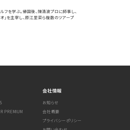
ゴルフを学ぶ。帰国後、陳清波プロに師事し、
オ」を主宰し、原江里菜ら複数のツアープ
会社情報
S
お知らせ
ER PREMIUM
会社概要
プライバシーポリシー
お問い合わせ