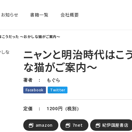
お知らせ
書籍一覧​
会社概要
はこうだった ～おかしな猫がご案内～
ニャンと明治時代はこう
な猫がご案内～
著者 ： もぐら
Facebook
Twitter
定価 ： 1200円（税別）
amazon
7net
紀伊国屋書店