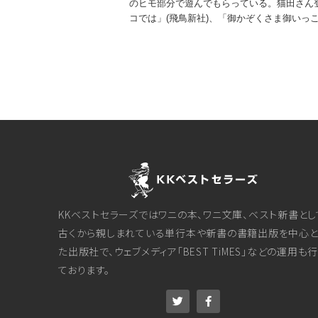
のヒモ部分で遊んでもらっている。猫田さん
コでは」(飛鳥新社)、「御かぞくさま御いっ
KKベストセラーズではワニの本、ワニ文庫、ベスト新書とし
古くから親しまれている単行本や新書の書籍出版を中心と
た出版社で、ウェブメディア「BEST TiMES」などの運用も
ております。