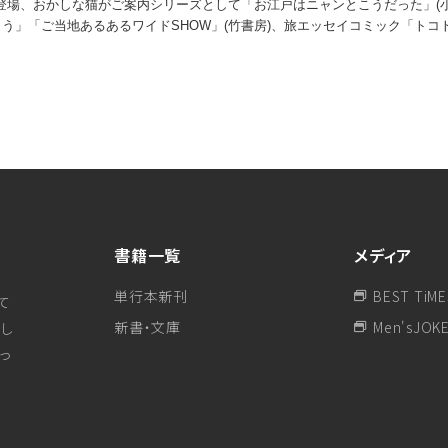
登場、おかしな猫がご案内シリーズとして「お江戸はニャンとこうだった」(
こう」「ご当地あるあるワイドSHOW」(竹書房)、旅エッセイコミック「ト
書籍一覧
メディア
単行本新刊
BEST TiME
て
新書・文庫
Men'sJOK
し
行っ