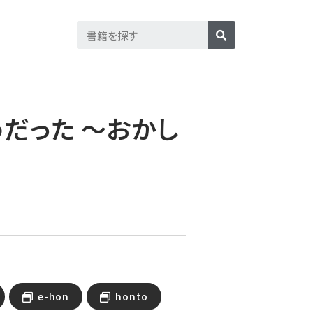
だった ～おかし
e-hon
honto