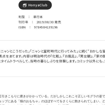
HonyaClub
判型 ： 単行本
刊行年 ： 2019/08/30 発売
ISBN ： 9784584139196
ニャンとこうだった」「ニャンと室町時代に行ってみた」に続く“おかしな
をあてます。内容は明治時代の『化粧』、『お風呂』、『男女観』、『家の間取
にタイムトラベルして、当時の暮らしぶりを体験します。コミック以外にも
近引きこもりに磨きがかかっている。だがしかしこれこそ正しいモグラの姿
ョップにある「猫のおもちゃ」のほぼすべてをさくらに飽きられてしまい、