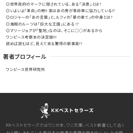
◎世界政府のマークに隠されている、ある「決意」とは?
◎いよいよ「革命」の時!! 実はあの男が革命軍に協力している!?
◎ロジャーの「あの言葉」と、ルフィの「夢の果て」の中身とは?
◎海賊のルーツは「巨大な王国」にある !?
◎マリージョアが「聖地」なのは、そこに○○があるから
ワンピース考察本の決定版!!!
読めば読むほど、見えて来る驚愕の新事実!?
著者プロフィール
ワンピース世界研究所
KKベストセラーズではワニの本、ワニ文庫、ベスト新書として古く
から親しまれている単行本や新書の書籍出版を中心とした出版