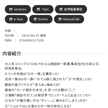
amazon
7net
紀伊国屋書店
e-hon
honto
HonyaClub
判型 ：
刊行年 ： 2016/06/25 発売
ISBN ： 9784584137338
内容紹介
大人気コミックス『ONE PIECE』(尾田栄一郎著:集英社刊)の非公式、
研究考察本。
ルフィの先祖は「Dの一族」を裏切った?
光月一族はDの一族!? おでん様に隠された「"D"の意志」とは?
最後の島ラフテルが「見えぬ」理由とは?
最後の「ロード歴史の本文」を 見つける鍵は○○?
◎海賊「赫足のゼフ」は新世界でビッグ・マムと出会っていた!?
◎なぜ「行儀の悪い子は〝ディー〟に 食われてしまう」のか?
◎「ジェルマ66」は麦わらの一味の味方になる?