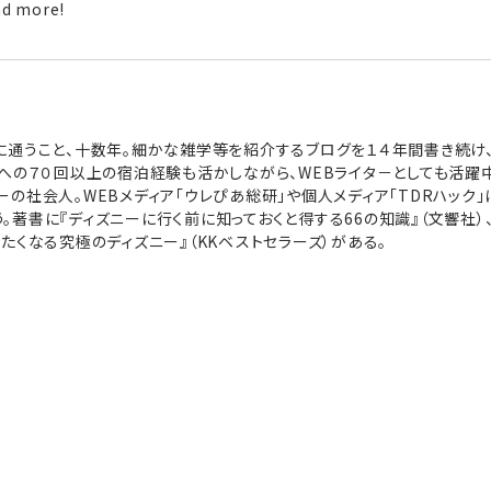
 more!
に通うこと、十数年。細かな雑学等を紹介するブログを１４年間書き続け
ルへの７０回以上の宿泊経験も活かしながら、WEBライタ－としても活
の社会人。WEBメディア「ウレぴあ総研」や個人メディア「TDRハック
著書に『ディズニーに行く前に知っておくと得する66の知識』（文響社）、
たくなる究極のディズニー』（KKベストセラーズ）がある。