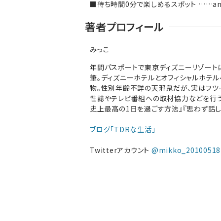
■待ち時間0分で楽しめるスポット ……and
著者プロフィール
みっこ
年間パスポートで東京ディズニーリゾート
筆。ディズニーホテルとオフィシャルホテ
物。性別年齢不詳の天邪鬼だが、実はフツー
性誌やテレビ番組への取材協力などを行う。
史上最高の1日を過ごす方法』『思わず話し
ブログ「TDRな生活」
Twitterアカウント
@mikko_20100518