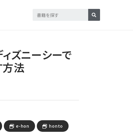
ディズニーシーで
す方法
e-hon
honto