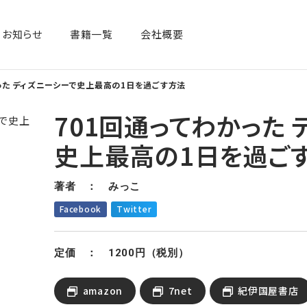
お知らせ
書籍一覧​
会社概要
った ディズニーシーで史上最高の1日を過ごす方法
701回通ってわかった 
史上最高の1日を過ご
著者 ： みっこ
Facebook
Twitter
定価 ： 1200円（税別）
amazon
7net
紀伊国屋書店