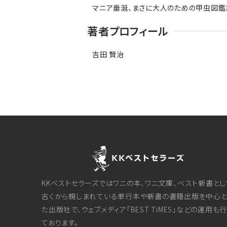
マニア垂涎、まさに大人のための甲虫図鑑だ
著者プロフィール
吉田 賢治
KKベストセラーズではワニの本、ワニ文庫、ベスト新書とし
古くから親しまれている単行本や新書の書籍出版を中心と
た出版社で、ウェブメディア「BEST TiMES」などの運用も
ております。