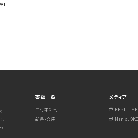
!!
書籍一覧
メディア
単行本新刊
BEST TiME
て
新書・文庫
Men'sJOK
し
行っ