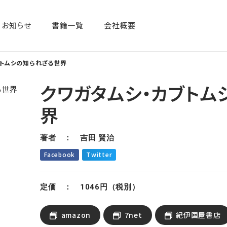
お知らせ
書籍一覧​
会社概要
ブトムシの知られざる世界
クワガタムシ・カブトム
界
著者 ： 吉田 賢治
Facebook
Twitter
定価 ： 1046円（税別）
amazon
7net
紀伊国屋書店