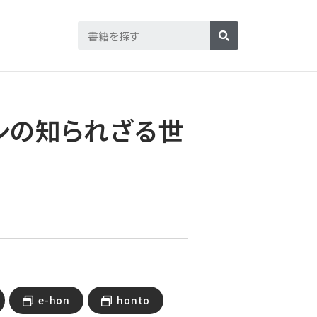
シの知られざる世
e-hon
honto