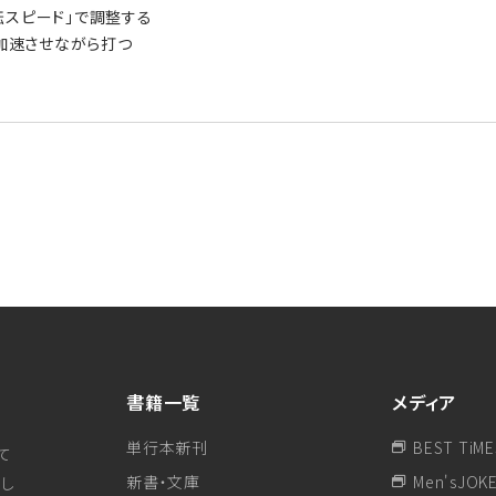
転スピード」で調整する
を加速させながら打つ
書籍一覧
メディア
単行本新刊
BEST TiME
て
新書・文庫
Men'sJOK
し