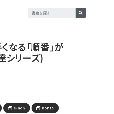
くなる「順番」が
達シリーズ)
e-hon
honto