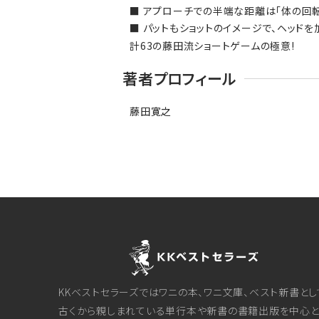
■ アプローチでの半端な距離は「体の回
■ パットもショットのイメージで、ヘッド
計63の藤田流ショートゲームの極意!
著者プロフィール
藤田寛之
KKベストセラーズではワニの本、ワニ文庫、ベスト新書とし
古くから親しまれている単行本や新書の書籍出版を中心と