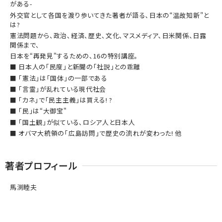
がある-
外交官として各国を渡り歩いてきた著者が語る、日本の“温故知新"と
は?
憲法問題から、政治、経済、歴史、文化、マスメディア、日米関係、日露
関係まで、
日本を“再発見"するための、16の特別講座。
■ 日本人の「民度」と新聞の「社説」との乖離
■ 「憲法」は「国体」の一部である
■ 「言霊」が乱れている現代社会
■ 「カネ」で「民主主義」は買える! ?
■ 「民」は“大御宝"
■ 「国土観」が似ている、ロシア人と日本人
■ オバマ大統領の「広島訪問」で歴史の流れが変わった! 他
著者プロフィール
馬渕睦夫