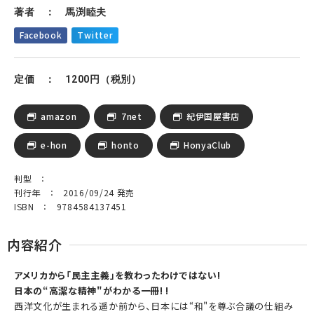
著者 ： 馬渕睦夫
Facebook
Twitter
定価 ： 1200円（税別）
amazon
7net
紀伊国屋書店
e-hon
honto
HonyaClub
判型 ：
刊行年 ： 2016/09/24 発売
ISBN ： 9784584137451
内容紹介
アメリカから「民主主義」を教わったわけではない!
日本の“高潔な精神"がわかる一冊! !
西洋文化が生まれる遥か前から、日本には“和"を尊ぶ合議の仕組み