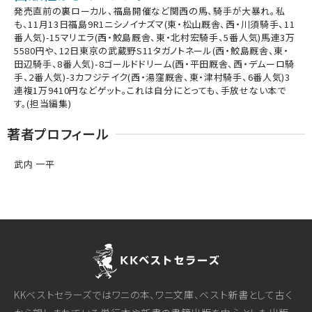
発売直前の裏ローカル、福島開催など関西の馬、騎手が大暴れ。私
も、11月13日福島9R1ニシノイナズマ(東・松山厩舎、西・川須騎手、11
番人気)-15マリエラ(西・鮫島厩舎、東・北村宏騎手、5番人気)馬連3万
5580円や、12日東京の武蔵野S11タガノトネール(西・鮫島厩舎、東・
田辺騎手、8番人気)-8ゴールドドリーム(西・平田厩舎、西・デムーロ騎
手、2番人気)-3カフジテイク(西・湯窪厩舎、東・津村騎手、6番人気)3
連複1万9410円などゲット。これは自分にとっても、手放せない本で
す。(担当編集)
著者プロフィール
武内 一平
KKベストセラーズではワニの本、ワニ文庫、ベスト新書として古く