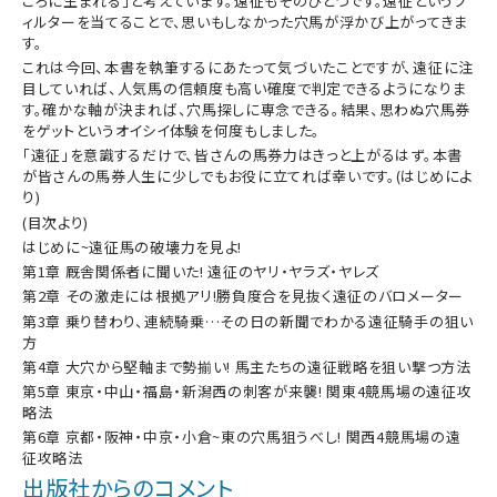
ころに生まれる」と考えています。遠征もそのひとつです。遠征というフ
ィルターを当てることで、思いもしなかった穴馬が浮かび上がってきま
す。
これは今回、本書を執筆するにあたって気づいたことですが、遠征に注
目していれば、人気馬の信頼度も高い確度で判定できるようになりま
す。確かな軸が決まれば、穴馬探しに専念できる。結果、思わぬ穴馬券
をゲットというオイシイ体験を何度もしました。
「遠征」を意識するだけで、皆さんの馬券力はきっと上がるはず。本書
が皆さんの馬券人生に少しでもお役に立てれば幸いです。(はじめによ
り)
(目次より)
はじめに~遠征馬の破壊力を見よ!
第1章 厩舎関係者に聞いた! 遠征のヤリ・ヤラズ・ヤレズ
第2章 その激走には根拠アリ!勝負度合を見抜く遠征のバロメーター
第3章 乗り替わり、連続騎乗…その日の新聞でわかる遠征騎手の狙い
方
第4章 大穴から堅軸まで勢揃い! 馬主たちの遠征戦略を狙い撃つ方法
第5章 東京・中山・福島・新潟西の刺客が来襲! 関東4競馬場の遠征攻
略法
第6章 京都・阪神・中京・小倉~東の穴馬狙うべし! 関西4競馬場の遠
征攻略法
出版社からのコメント