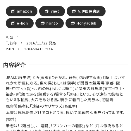
amazon
7net
紀伊国屋書店
e-hon
honto
HonyaClub
判型 ：
刊行年 ： 2016/11/22 発売
ISBN ： 9784584137574
内容紹介
JRAは東(美浦)と西(栗東)に分かれ、厩舎(と管理する馬)と騎手はいず
れかの所属になる。東の馬(もしくは騎手)が関西の競馬場(京都・阪
神・中京・小倉)へ、西の馬(もしくは騎手)が関東の競馬場(東京・中山・
福島・新潟)で走る(騎乗する)場合を「遠征」という。その遠征で鉄板と
もいえる軸馬、大穴をあける馬、騎手に着目した馬券本、初登場!
厩舎関係者に「遠征のヤリヤラズ」も直撃!
本書は競馬新聞だけでコト足りる、極めて実戦的な馬券バイブルです。
(抜粋)
筆者は「2頭出し」、「連闘」「ブリンカーの着脱」など「穴は作為あると