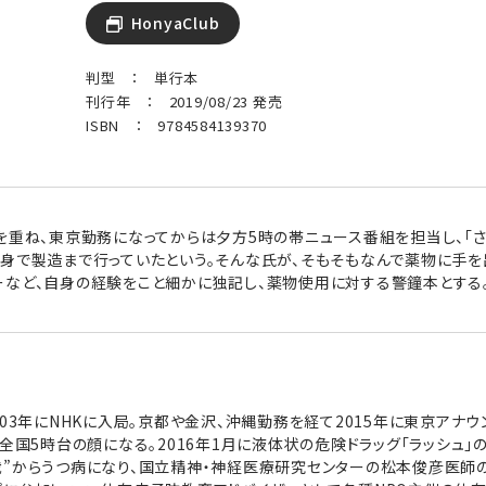
HonyaClub
判型 ： 単行本
刊行年 ： 2019/08/23 発売
ISBN ： 9784584139370
を重ね、東京勤務になってからは夕方5時の帯ニュース番組を担当し、「
自身で製造まで行っていたという。そんな氏が、そもそもなんで薬物に手を
ーなど、自身の経験をこと細かに独記し、薬物使用に対する警鐘本とする
003年にNHKに入局。京都や金沢、沖縄勤務を経て2015年に東京アナ
、全国5時台の顔になる。2016年1月に液体状の危険ドラッグ「ラッシュ
裁”からうつ病になり、国立精神・神経医療研究センターの松本俊彦医師の