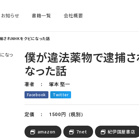
お知らせ
書籍一覧​
会社概要
捕されNHKをクビになった話
僕が違法薬物で逮捕さ
なった話
著者 ： 塚本 堅一
Facebook
Twitter
定価 ： 1500円（税別）
amazon
7net
紀伊国屋書店