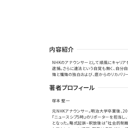
内容紹介
NHKのアナウンサーとして順風にキャリア
逮捕。さらに違法という自覚も無く、自分
悔と懺悔の独白および、底からのリカバリ
著者プロフィール
塚本 堅一
元NHKアナウンサー。明治大学卒業後、2
『ニュースシブ5時』のリポーターを担当し
となった。略式起訴~釈放後は“社会的制