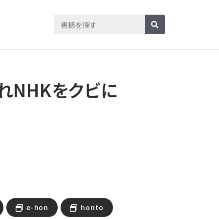
れNHKをクビに
e-hon
honto