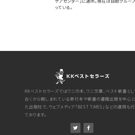
ケアセンター」に通所。現在は自助グルー
っている。
KKベストセラーズではワニの本、ワニ文庫、ベスト新書とし
古くから親しまれている単行本や新書の書籍出版を中心と
た出版社で、ウェブメディア「BEST TiMES」などの運用も
ております。