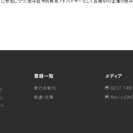
プに参加しつつ、依存症予防教育アドバイザーとして各種NPO主催の依
書籍一覧
メディア
単行本新刊
BEST TiME
て
新書・文庫
Men'sJOK
し
行っ