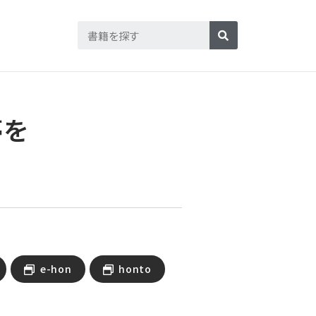
夢を
e-hon
honto