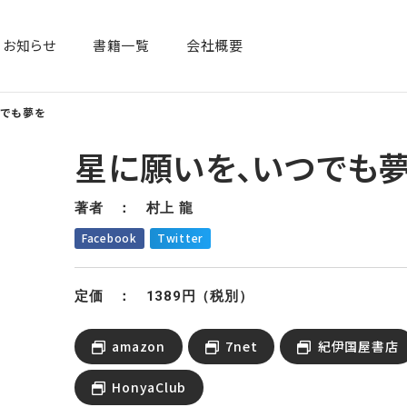
お知らせ
書籍一覧​
会社概要
つでも夢を
星に願いを、いつでも
著者 ： 村上 龍
Facebook
Twitter
定価 ： 1389円（税別）
amazon
7net
紀伊国屋書店
HonyaClub