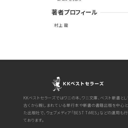
著者プロフィール
村上 龍
KKベストセラーズではワニの本、ワニ文庫、ベスト新書とし
古くから親しまれている単行本や新書の書籍出版を中心と
た出版社で、ウェブメディア「BEST TiMES」などの運用も
ております。