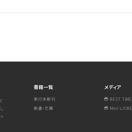
書籍一覧
メディア
単行本新刊
BEST TiME
て
新書・文庫
Men'sJOK
し
行っ