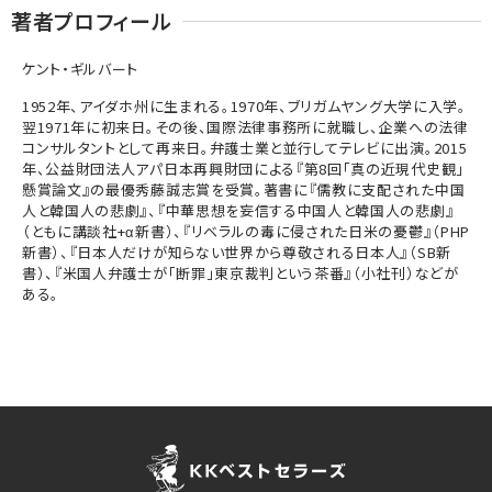
著者プロフィール
ケント・ギルバート
1952年、アイダホ州に生まれる。1970年、ブリガムヤング大学に入学。
翌1971年に初来日。その後、国際法律事務所に就職し、企業への法律
コンサルタントとして再来日。弁護士業と並行してテレビに出演。2015
年、公益財団法人アパ日本再興財団による『第8回「真の近現代史観」
懸賞論文』の最優秀藤誠志賞を受賞。著書に『儒教に支配された中国
人と韓国人の悲劇』、『中華思想を妄信する中国人と韓国人の悲劇』
（ともに講談社+α新書）、『リベラルの毒に侵された日米の憂鬱』（PHP
新書）、『日本人だけが知らない世界から尊敬される日本人』（SB新
書）、『米国人弁護士が「断罪」東京裁判という茶番』（小社刊）などが
ある。