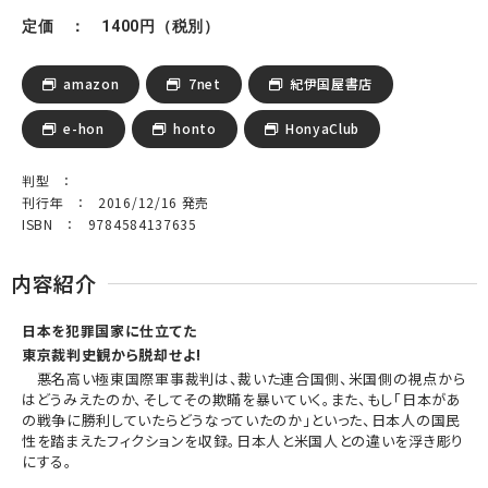
定価 ： 1400円（税別）
amazon
7net
紀伊国屋書店
e-hon
honto
HonyaClub
判型 ：
刊行年 ： 2016/12/16 発売
ISBN ： 9784584137635
内容紹介
日本を犯罪国家に仕立てた
東京裁判史観から脱却せよ!
悪名高い極東国際軍事裁判は、裁いた連合国側、米国側の視点から
はどうみえたのか、そしてその欺瞞を暴いていく。また、もし「日本があ
の戦争に勝利していたらどうなっていたのか」といった、日本人の国民
性を踏まえたフィクションを収録。日本人と米国人との違いを浮き彫り
にする。