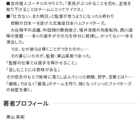
■吉井理人コーチとのやりとり。「意見がぶつかることを恐れ、主張を
取り下げることはチームにとってマイナス」
■「仕方ない、また明日」と監督が思うようになったら終わり
悲願の日本一を遂げた北海道日本ハムファイターズ。
大谷翔平の活躍、中田翔の勝負強さ、増井浩俊の先発転向、西川遥
輝の覚醒……多くの選手がその力を存分に発揮し、かつてない一年を
演出した。
では、なぜ彼らは輝くことができたのか――。
その裏にいたのが、監督・栗山英樹であった。
「監督の仕事とは選手を輝かせること」
「苦しむことには意味がある」
その信念のもとで現場に落とし込んでいった戦略、哲学、言葉とは――?
「最強」ではなく「最高」のチームを作り、強くなっていったファイターズ
の秘密を書く。
著者プロフィール
栗山 英樹