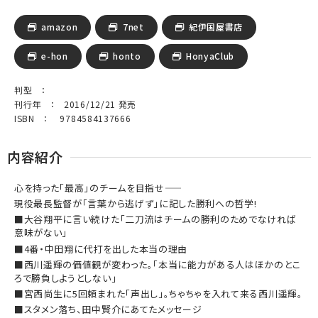
amazon
7net
紀伊国屋書店
e-hon
honto
HonyaClub
判型 ：
刊行年 ： 2016/12/21 発売
ISBN ： 9784584137666
内容紹介
心を持った「最高」のチームを目指せ――
現役最長監督が「言葉から逃げず」に記した勝利への哲学!
■大谷翔平に言い続けた「二刀流はチームの勝利のためでなければ
意味がない」
■4番・中田翔に代打を出した本当の理由
■西川遥輝の価値観が変わった。「本当に能力がある人はほかのとこ
ろで勝負しようとしない」
■宮西尚生に5回頼まれた「声出し」。ちゃちゃを入れて来る西川遥輝。
■スタメン落ち、田中賢介にあてたメッセージ