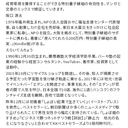
成育環境を獲得することができる特別養子縁組の有効性を、マンガと
文章のミックスで検証していきます。
阪口 源太
1976年福井県生まれ。NPO法人全国おやこ福祉支援センター代表理
事。自ら創業したIT会社を売却後、東日本大震災をきっかけに社会起
業家に転身し、NPOを設立。大阪を拠点として、特別養子縁組のサポ
ートに携わる。著書に「産んでくれたら200万円 -特別養子縁組の真
実-」(Kindle版)がある。
えらいてんちょう
1990年12月30日生まれ。慶應義塾大学経済学部卒業。バーや塾の起
業の経験から経営コンサルタント、YouTuber、著作家、投資家として
活動中。
2015年10月にリサイクルショップを開店し、その後、知人が廃業させ
る予定だった学習塾を受け継ぎ軌道に乗せる。2017年には地元・池袋
でイベントバー「エデン」を開店させ、事業を拡大。その「エデン」が若
者の間で人気を呼び、日本全国で10店、海外に1店（バンコク）のフラ
ンチャイズ支店を展開。各地で話題となっている。
昨年12月には初著書『しょぼい起業で生きていく』（イースト・プレス）
を発売し、ベストセラーに。朝日新聞ほか多くのニュースメディアで取
り上げられたことで男性女性から幅広く支持されている。『しょぼ婚の
すすめ』『ビジネスで勝つネットゲリラ戦【詳説】』『静止力 地元の名
士になりなさい』と合わせてKKベストセラーズより3冊同時刊行。