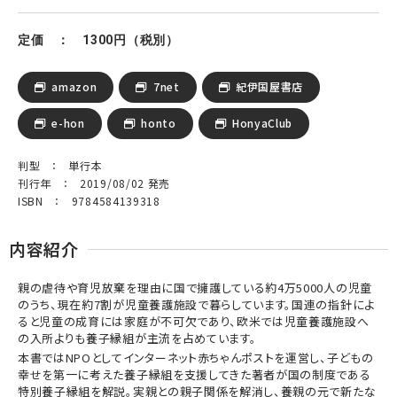
定価 ： 1300円（税別）
amazon
7net
紀伊国屋書店
e-hon
honto
HonyaClub
判型 ： 単行本
刊行年 ： 2019/08/02 発売
ISBN ： 9784584139318
内容紹介
親の虐待や育児放棄を理由に国で擁護している約4万5000人の児童
のうち、現在約7割が児童養護施設で暮らしています。国連の指針によ
ると児童の成育には家庭が不可欠であり、欧米では児童養護施設へ
の入所よりも養子縁組が主流を占めています。
本書ではNPOとしてインターネット赤ちゃんポストを運営し、子どもの
幸せを第一に考えた養子縁組を支援してきた著者が国の制度である
特別養子縁組を解説。実親との親子関係を解消し、養親の元で新たな