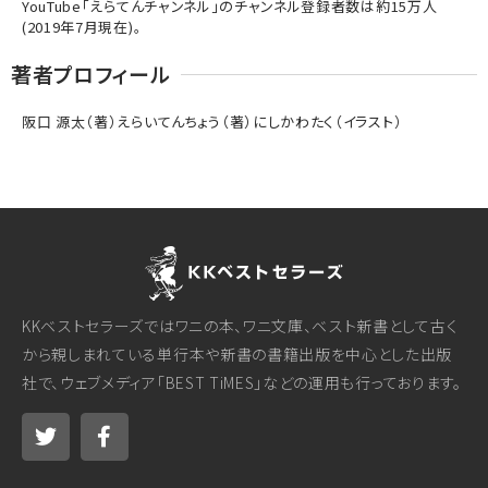
YouTube「えらてんチャンネル」のチャンネル登録者数は約15万人
(2019年7月現在)。
著者プロフィール
阪口 源太（著）えらいてんちょう（著）にしかわたく（イラスト）
KKベストセラーズではワニの本、ワニ文庫、ベスト新書として古く
から親しまれている単行本や新書の書籍出版を中心とした出版
社で、ウェブメディア「BEST TiMES」などの運用も行っております。