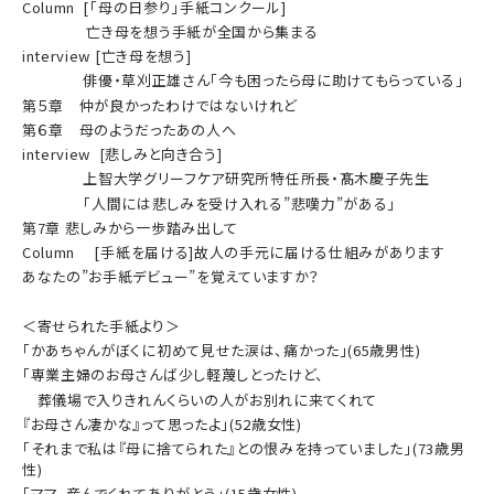
Column [「母の日参り」手紙コンクール]
亡き母を想う手紙が全国から集まる
interview [亡き母を想う]
俳優・草刈正雄さん「今も困ったら母に助けてもらっている」
第５章 仲が良かったわけではないけれど
第６章 母のようだったあの人へ
interview [悲しみと向き合う]
上智大学グリーフケア研究所特任所長・髙木慶子先生
「人間には悲しみを受け入れる”悲嘆力”がある」
第7章 悲しみから一歩踏み出して
Column [手紙を届ける]故人の手元に届ける仕組みがあります
あなたの”お手紙デビュー”を覚えていますか？
＜寄せられた手紙より＞
「かあちゃんがぼくに初めて見せた涙は、痛かった」(65歳男性)
「専業主婦のお母さんば少し軽蔑しとったけど、
葬儀場で入りきれんくらいの人がお別れに来てくれて
『お母さん凄かな』って思ったよ」(52歳女性)
「それまで私は『母に捨てられた』との恨みを持っていました」(73歳男
性)
「ママ、産んでくれてありがとう」(15歳女性)