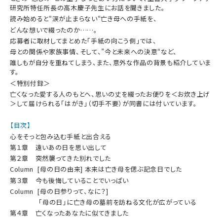
研究所特任所長の高木慶子先生にお話を聞きました。
読み始めると“涙が止まらない“亡き母への手紙を、
どんな想いで綴ったのか……。
応募者に取材してまとめた「手紙の向こう側」では、
母との関係や家族事情、そして、”今と未来への決意“など、
誰しもが自分を重ねてしまう、また、意外な作品の背景も紹介していま
す。
＜特別付録＞
亡くなった愛する人のもとへ、思いの丈を綴ったお便りを＜お炊き上げ
＞して届けられる「はがき」（切手不要）が同書には付いています。
【目次】
心をそっと包み込む手紙と出合える
第１章 遠いあの日を思い出して
第２章 突然襲ってきた別れでした
Column [母の日の由来] 本来は亡き母を偲ぶ記念日でした
第３章 今も後悔していることでいっぱい
Column [母の日参りって、なに？]
「母の日」に亡き母の墓前を訪ねる文化が広がっている
第４章 亡くなったあなたに似てきました