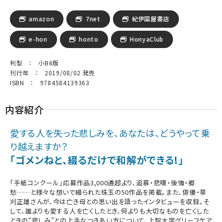
amazon
7net
紀伊国屋書店
e-hon
honto
HonyaClub
判型 ： 小B6版
刊行年 ： 2019/08/02 発売
ISBN ： 9784584139363
内容紹介
愛する人を失った悲しみを、あなたは、どうやって乗
り越えますか？
「ゴメンねと、綴るだけで和解ができる!」
「手紙コンクール」応募作品3,000通超より、追慕・悲嘆・後悔・郷
愁……と様々な想いで綴られた珠玉の50作品を掲載。また、俳優・草
刈正雄さんが、今は亡き母との思い出を語ったインタビューを収録。そ
して、誰よりも愛する人を亡くしたとき、何よりも大切なものを亡くした
ときの“悲しみ”との上手なつきあい方について、上智大学グリーフケア