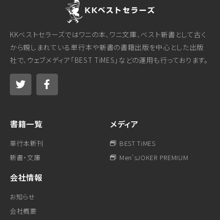
KKベストセラーズではワニの本、ワニ文庫、ベスト新書として古く
から親しまれている単行本や新書の書籍出版を中心とした出版
社で、ウェブメディア「BEST TiMES」などの運用も行っております。
書籍一覧
メディア
単行本新刊
BEST TiMES
新書・文庫
Men'sJOKER PREMIUM
会社情報
お知らせ
会社概要