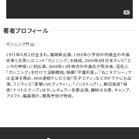
著者プロフィール
カンニング竹山
1971年４月２日生まれ。福岡県出身。1992年小学校の同級生の中島
忠幸とお笑いユニット「カンニング」を結成。2004年6月日本テレビ「エ
ンタの神様」に初出演。2006年12月相方の中島氏が死去後、芸名に
「カンニング」を付けて活動開始。映画「守護天使」、「ねこタクシー」で
は主演を務め、NHK連続テレビ小説「花子とアン」などのドラマにも出
演。フジテレビ「直撃LIVEグッディ！」、「ノンストップ！」、朝日放送「探
偵！ナイトスクープ」ほか、レギュラー多数出演。趣味はお酒、キャンプ、
アメフト、福島旅行。競馬予想が特技。