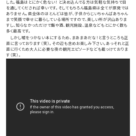
した。福島はとにかく危ない！ と決め込んでる方は気軽な気持ちで目
を通してくだされば幸いです。そしてもちろん福島県は全てが原発では
ありません。県全体のほとんどは皆が、子供からじいちゃんばあちゃん
まで笑顔で幸せに暮らしている場所ですので、楽しい所が沢山ありま
すし、知らなかっただけで飯や酒、観光施設、温泉などもとにかく数も
多く最高です。
しかし嘘をつかない本にするため、まあまあだな！と言うところも正
直に言っております（笑）。その辺も含めお楽しみ下さい。あっそれと正
直に行くため大人に必要な夜の観光エピソードなども載っけておりま
す（笑）。