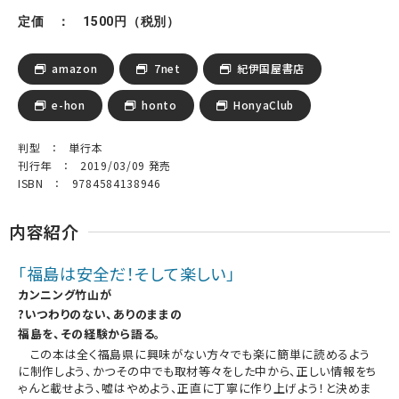
定価 ： 1500円（税別）
amazon
7net
紀伊国屋書店
e-hon
honto
HonyaClub
判型 ： 単行本
刊行年 ： 2019/03/09 発売
ISBN ： 9784584138946
内容紹介
「福島は安全だ！そして楽しい」
カンニング竹山が
?いつわりのない、ありのままの
福島を、その経験から語る。
この本は全く福島県に興味がない方々でも楽に簡単に読めるよう
に制作しよう、かつその中でも取材等々をした中から、正しい情報をち
ゃんと載せよう、嘘はやめよう、正直に丁寧に作り上げよう！と決めま