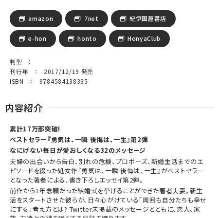
amazon
7net
紀伊国屋書店
e-hon
honto
HonyaClub
判型 ：
刊行年 ： 2017/12/19 発売
ISBN ： 9784584138335
内容紹介
累計17万部突破!
ベストセラー『勇気は、一瞬 後悔は、一生』第2弾
なにげない毎日が愛おしくなる32のメッセージ
夫婦の出会いから告白、別れの危機、プロポーズ、新婚生活までのエ
ピソードを綴った処女作『勇気は、一瞬 後悔は、一生』がベストセラー
となった著者による、書き下ろしエッセイ第2弾。
前作から1年――念願だった結婚式を挙げることができた著者夫妻。新生
活をスタートさせた彼らが、日々心がけている「周囲も自分たちも幸せ
にする」考え方とは? Twitter未掲載のメッセージとともに、恋人、家