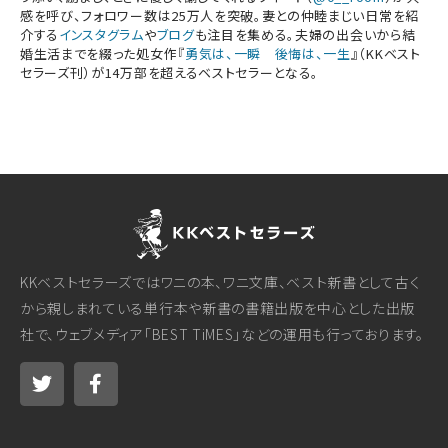
感を呼び、フォロワー数は25万人を突破。妻との仲睦まじい日常を紹
介する
インスタグラム
や
ブログ
も注目を集める。夫婦の出会いから結
婚生活までを綴った処女作『
勇気は、一瞬 後悔は、一生
』（KKベスト
セラーズ刊）が14万部を超えるベストセラーとなる。
KKベストセラーズではワニの本、ワニ文庫、ベスト新書として古く
から親しまれている単行本や新書の書籍出版を中心とした出版
社で、ウェブメディア「BEST TiMES」などの運用も行っております。