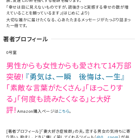
族、友達との絆を強くする秘訣を綴ります。
「幸せは目に見えないものですが、読後きっと実感する幸せの数が増
えていることを願っているます」(はじめに より)
大切な誰かに届けたくなる、心あたたまるメッセージがたっぷり詰まっ
た一冊です。
著者プロフィール
0号室
男性からも女性からも愛されて14万部
突破!
『勇気は、一瞬 後悔は、一生』
「素敵な言葉がたくさん」「ほっこりす
る」「何度も読みたくなる」と大好
評!
Amazon購入ページは
こちら
。
[著者プロフィール]「妻大好き症候群」の夫。恋する男女の気持ちに寄
り添い、励まし、ときに優しく諭してくれるツイート（
@0__room
）が共