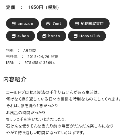
定価 ： 1850円（税別）
amazon
7net
紀伊国屋書店
e-hon
honto
HonyaClub
判型 ： AB並製
刊行年 ： 2018/04/26 発売
ISBN ： 9784584138694
内容紹介
コールドプロセス製法の手作り石けんがある生活は、
何げなく繰り返している日々の習慣を特別なものにしてくれます。
それは、顔を洗うときだったり
お風呂の時間だったり
ちょっと手を洗いたいときだったり。
石けんを使うそんな当たり前の場面がだんだん楽しみになり
やがて待ち遠しい時間になっていくはずです。