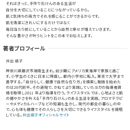
それはきっと、手作り石けんのある生活が
自分を大切にしていることにつながっているから。
肌と気持ちの両方でそれを感じることができるからです。
肌を清潔にきれいにするだけではなく
毎日当たり前にしていることから自然と幸せが増えていきます。
そんな豊かさが叶うヒントをこの本でお伝えします。
著者プロフィール
井出 順子
神奈川県藤沢市湘南生まれ。幼少期にアメリカ東海岸で家族と過ご
す。小学生のときに日本に帰国し、都内小学校に転入。東京で大学まで
進学する。「自分らしく、健康で自然な在り方」を模索し勉強を始めた
のは20代前半。その過程で、かねてより実践していたヨガの指導者資
格を取得し2011 年より指導を行う。ライフスタイルでは、心地よさと肌
の健やかさを叶える「手作り石けん」のある生活を実践。アロマテラピ
ーやメディカルハーブなどの知識も生かし、現代の都会の暮らしの中
で、心も体も健康でその人らしさを大切にできるライフスタイルを提唱
している。
井出順子オフィシャルサイト